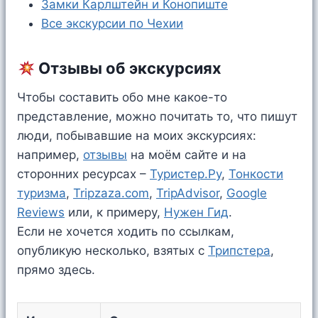
Замки Карлштейн и Конопиште
Все экскурсии по Чехии
Отзывы об экскурсиях
Чтобы составить обо мне какое-то
представление, можно почитать то, что пишут
люди, побывавшие на моих экскурсиях:
например,
отзывы
на моём сайте и на
сторонних ресурсах –
Туристер.Ру
,
Тонкости
туризма
,
Tripzaza.com
,
TripAdvisor
,
Google
Reviews
или, к примеру,
Нужен Гид
.
Если не хочется ходить по ссылкам,
опубликую несколько, взятых c
Трипстера
,
прямо здесь.