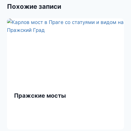
Похожие записи
s
т
n
ь
i
k
i
Пражские мосты