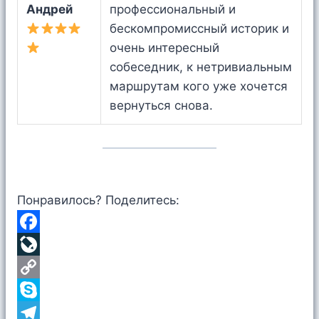
Андрей
профессиональный и
бескомпромиссный историк и
очень интересный
собеседник, к нетривиальным
маршрутам кого уже хочется
вернуться снова.
Понравилось? Поделитесь:
F
a
L
c
i
C
e
v
o
S