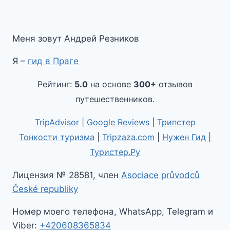
Меня зовут Андрей Резников
Я –
гид в Праге
Рейтинг:
5.0
на основе
300+
отзывов
путешественников.
TripAdvisor
|
Google Reviews
|
Трипстер
Тонкости туризма
|
Tripzaza.com
|
Нужен Гид
|
Туристер.Ру
Лицензия № 28581, член
Asociace průvodců
České republiky
Номер моего телефона, WhatsApp, Telegram и
Viber:
+420608365834