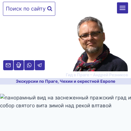
Перейти
Поиск по сайту
к
содержимому
Гид в Праге – Андрей Резников
Экскурсии по Праге, Чехии и окрестной Европе