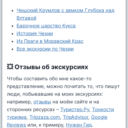
Чешский Крумлов с замком Глубока над
Влтавой
Барочное царство Кукса
История Чехии
Из Праги в Моравский Крас
Все экскурсии по Чехии
💥 Отзывы об экскурсиях
Чтобы составить обо мне какое-то
представление, можно почитать то, что пишут
люди, побывавшие на моих экскурсиях:
например,
отзывы
на моём сайте и на
сторонних ресурсах –
Туристер.Ру
,
Тонкости
туризма
,
Tripzaza.com
,
TripAdvisor
,
Google
Reviews
или, к примеру,
Нужен Гид
.