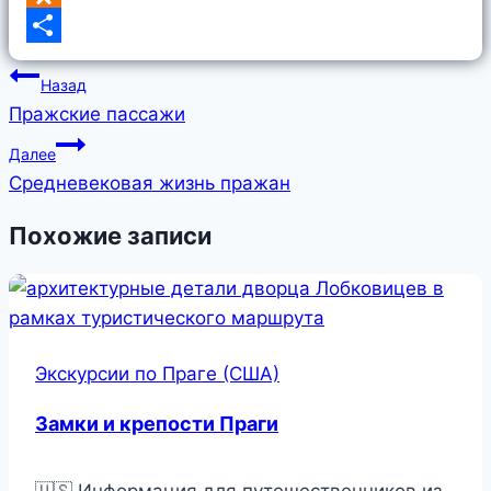
Odnoklassniki
Отправить
Навигация
Назад
по
Пражские пассажи
записям
Далее
Средневековая жизнь пражан
Похожие записи
Экскурсии по Праге (США)
Замки и крепости Праги