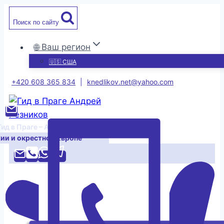
Перейти
Поиск по сайту
к
содержимому
🌐 Ваш регион
🇺🇸 США
+420 608 365 834
|
knedlikov.net@yahoo.com
Гид в Праге – Андрей Резников
хии и окрестной Европе