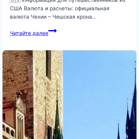
🇺🇸 Информация для путешественников из
США Валюта и расчеты: официальная
валюта Чехии – Чешская крона…
Замки
Читайте далее
и
крепости
Праги