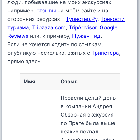
люди, побывавшие на моих экскурсиях:
например,
отзывы
на моём сайте и на
сторонних ресурсах –
Туристер.Ру
,
Тонкости
туризма
,
Tripzaza.com
,
TripAdvisor
,
Google
Reviews
или, к примеру,
Нужен Гид
.
Если не хочется ходить по ссылкам,
опубликую несколько, взятых c
Трипстера
,
прямо здесь.
Имя
Отзыв
Провели целый день
в компании Андрея.
Обзорная экскурсия
по Праге была выше
всяких похвал.