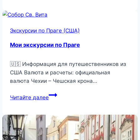
Праги
Экскурсии по Праге (США)
Мои экскурсии по Праге
🇺🇸 Информация для путешественников из
США Валюта и расчеты: официальная
валюта Чехии – Чешская крона…
Мои
Читайте далее
экскурсии
по
Праге