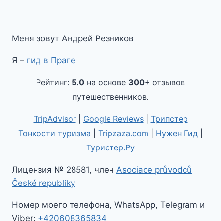
Меня зовут Андрей Резников
Я –
гид в Праге
Рейтинг:
5.0
на основе
300+
отзывов
путешественников.
TripAdvisor
|
Google Reviews
|
Трипстер
Тонкости туризма
|
Tripzaza.com
|
Нужен Гид
|
Туристер.Ру
Лицензия № 28581, член
Asociace průvodců
České republiky
Номер моего телефона, WhatsApp, Telegram и
Viber:
+420608365834