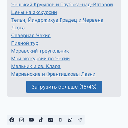
Чешский Крумлов и Глубока-над-Влтавой
Цены на экскурсии
Тельч, Йиндржихув Градец и Червена
Лгота
Северная Чехия
Пивной тур
Моравский треугольник
Мои экскурсии по Чехии
Мельник и св. Клара
Марианские и Франтишковы Лазни
Загрузить больше (15/43)