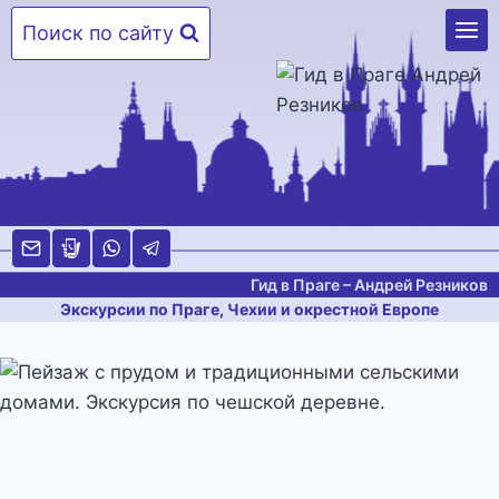
Перейти
Поиск по сайту
к
содержимому
Гид в Праге – Андрей Резников
Экскурсии по Праге, Чехии и окрестной Европе