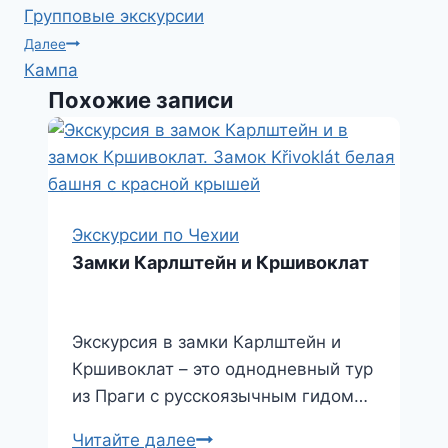
d
s
l
n
т
Групповые экскурсии
по
I
A
.
o
п
Далее
записям
Кампа
n
p
R
k
р
Похожие записи
p
u
l
а
a
в
s
и
s
т
n
ь
Экскурсии по Чехии
Замки Карлштейн и Кршивоклат
i
k
i
Экскурсия в замки Карлштейн и
Кршивоклат – это однодневный тур
из Праги с русскоязычным гидом…
Замки
Читайте далее