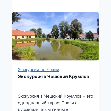
Карлштейн
и
Кршивоклат
Экскурсии по Чехии
Экскурсия в Чешский Крумлов
Экскурсия в Чешский Крумлов – это
однодневный тур из Праги с
русскоязычным гидом к