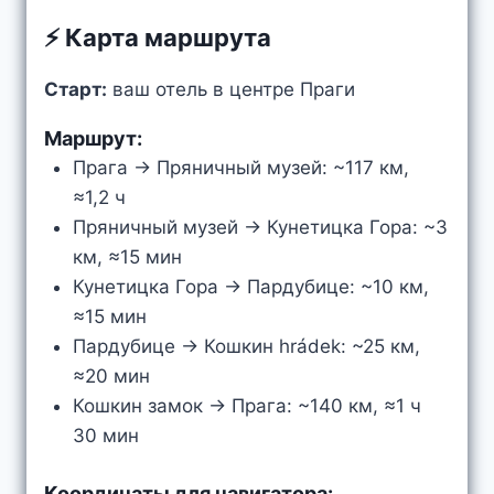
⚡ Карта маршрута
Старт:
ваш отель в центре Праги
Маршрут:
Прага → Пряничный музей: ~117 км,
≈1,2 ч
Пряничный музей → Кунетицка Гора: ~3
км, ≈15 мин
Кунетицка Гора → Пардубице: ~10 км,
≈15 мин
Пардубице → Кошкин hrádek: ~25 км,
≈20 мин
Кошкин замок → Прага: ~140 км, ≈1 ч
30 мин
Координаты для навигатора: