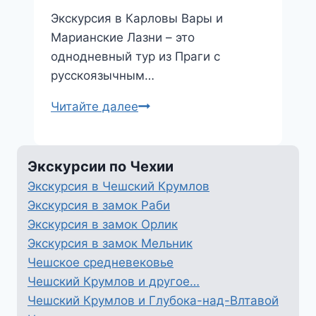
Экскурсия в Карловы Вары и
Марианские Лазни – это
однодневный тур из Праги с
русскоязычным…
Карловы
Читайте далее
Вары
и
Марианские
Экскурсии по Чехии
Лазни
Экскурсия в Чешский Крумлов
Экскурсия в замок Раби
Экскурсия в замок Орлик
Экскурсия в замок Мельник
Чешское средневековье
Чешский Крумлов и другое…
Чешский Крумлов и Глубока-над-Влтавой