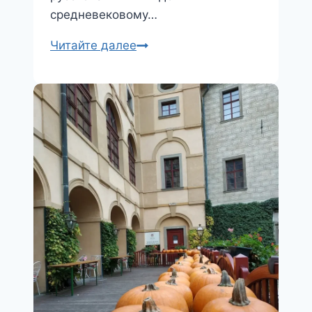
средневековому…
Экскурсия
Читайте далее
в
Чешский
Крумлов