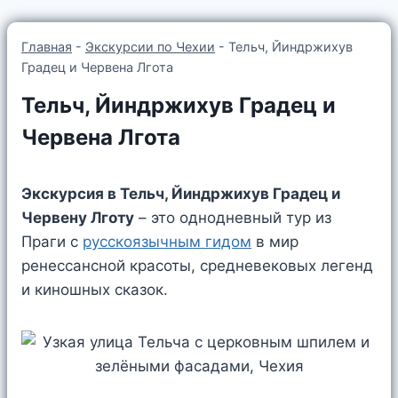
Главная
-
Экскурсии по Чехии
-
Тельч, Йиндржихув
Градец и Червена Лгота
Тельч, Йиндржихув Градец и
Червена Лгота
Экскурсия в Тельч, Йиндржихув Градец и
Червену Лготу
– это однодневный тур из
Праги с
русскоязычным гидом
в мир
ренессансной красоты, средневековых легенд
и киношных сказок.