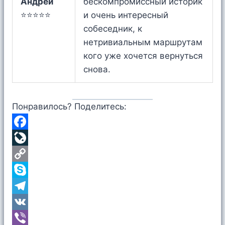
Андрей
бескомпромиссный историк
⭐⭐⭐⭐⭐
и очень интересный
собеседник, к
нетривиальным маршрутам
кого уже хочется вернуться
снова.
Понравилось? Поделитесь:
F
a
L
c
i
C
e
v
o
S
b
e
p
k
T
o
J
y
y
e
V