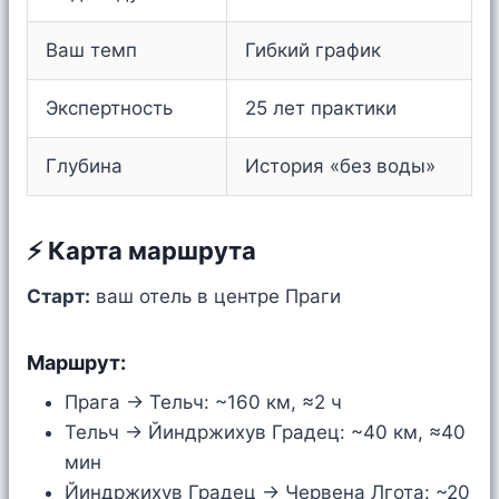
Ваш темп
Гибкий график
Экспертность
25 лет практики
Глубина
История «без воды»
⚡ Карта маршрута
Старт:
ваш отель в центре Праги
Маршрут:
Прага → Тельч: ~160 км, ≈2 ч
Тельч → Йиндржихув Градец: ~40 км, ≈40
мин
Йиндржихув Градец → Червена Лгота: ~20