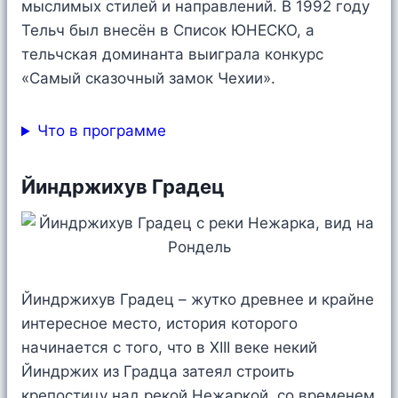
мыслимых стилей и направлений. В 1992 году
Тельч был внесён в Список ЮНЕСКО, а
тельчская доминанта выиграла конкурс
«Самый сказочный замок Чехии».
Что в программе
Йиндржихув Градец
Йиндржихув Градец – жутко древнее и крайне
интересное место, история которого
начинается с того, что в XIII веке некий
Йиндржих из Градца затеял строить
крепостицу над рекой Нежаркой, со временем