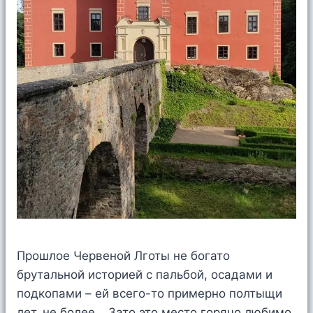
Прошлое Червеной Лготы не богато
брутальной историей с пальбой, осадами и
подкопами – ей всего-то примерно полтыщи
лет, не более… Зато это место горячо любимо