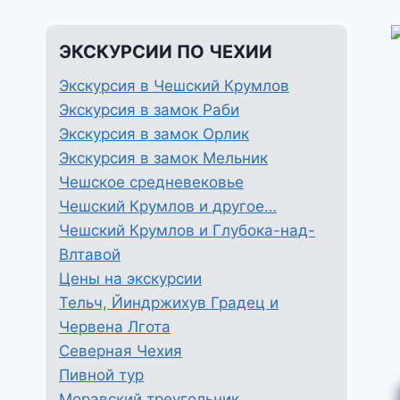
ЭКСКУРСИИ ПО ЧЕХИИ
Экскурсия в Чешский Крумлов
Экскурсия в замок Раби
Экскурсия в замок Орлик
Экскурсия в замок Мельник
Чешское средневековье
Чешский Крумлов и другое…
Чешский Крумлов и Глубока-над-
Влтавой
Цены на экскурсии
Тельч, Йиндржихув Градец и
Червена Лгота
Северная Чехия
Пивной тур
Моравский треугольник