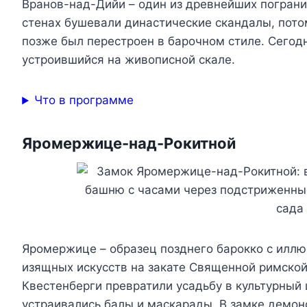
Вранов-над-Дийи – один из древнейших пограни
стенах бушевали династические скандалы, потом
позже был перестроен в барочном стиле. Сегод
устроившийся на живописной скале.
Что в программе
Яромержице-над-Рокитной
Яромержице – образец позднего барокко с иллю
изящных искусств на закате Священной римской
Квестенберги превратили усадьбу в культурный 
устраивались балы и маскарады. В замке демо