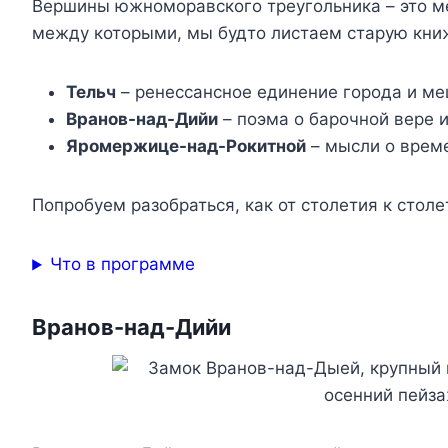
Вершины южноморавского треугольника – это 
между которыми, мы будто листаем старую книж
Тельч
– ренессансное единение города и м
Вранов-над-Дийи
– поэма о барочной вере 
Яромержице-над-Рокитной
– мысли о време
Попробуем разобраться, как от столетия к стол
Что в программе
Вранов-над-Дийи