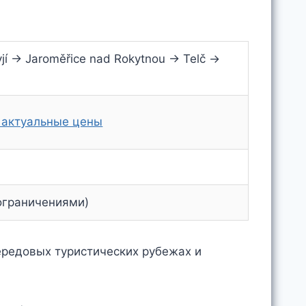
jí → Jaroměřice nad Rokytnou → Telč →
 актуальные цены
 ограничениями)
ередовых туристических рубежах и