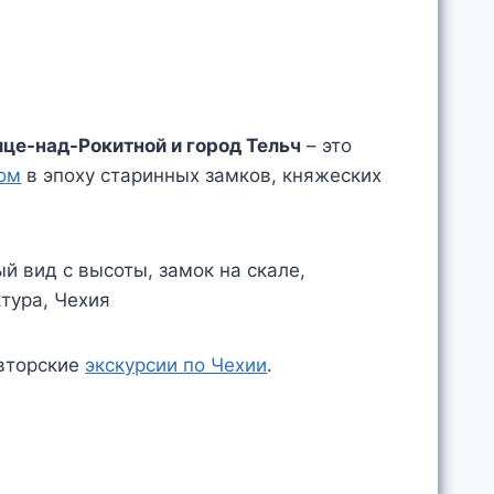
це-над-Рокитной и город Тельч
– это
ом
в эпоху старинных замков, княжеских
авторские
экскурсии по Чехии
.