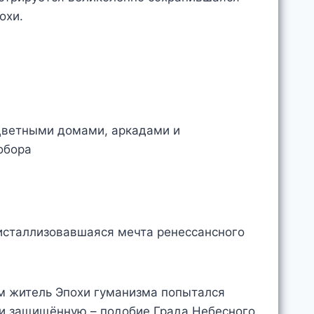
охи.
ристаллизовавшаяся мечта ренессансного
ом житель Эпохи гуманизма попытался
 и защищённую – подобие Града Небесного