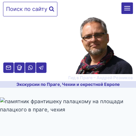
Перейти
Поиск по сайту
к
содержимому
Гид в Праге – Андрей Резников
Экскурсии по Праге, Чехии и окрестной Европе