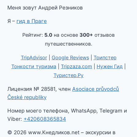
Меня зовут Андрей Резников
Я –
гид в Праге
Рейтинг:
5.0
на основе
300+
отзывов
путешественников.
TripAdvisor
|
Google Reviews
|
Трипстер
Тонкости туризма
|
Tripzaza.com
|
Нужен Гид
|
Туристер.Ру
Лицензия № 28581, член
Asociace průvodců
České republiky
Номер моего телефона, WhatsApp, Telegram и
Viber:
+420608365834
© 2026 www.Кнедликов.net – экскурсии в