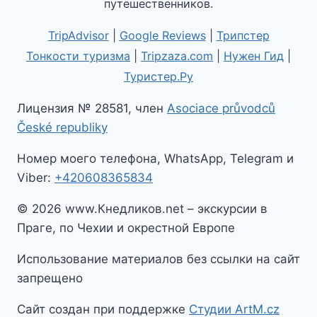
путешественников.
TripAdvisor
|
Google Reviews
|
Трипстер
Тонкости туризма
|
Tripzaza.com
|
Нужен Гид
|
Туристер.Ру
Лицензия № 28581, член
Asociace průvodců
České republiky
Номер моего телефона, WhatsApp, Telegram и
Viber:
+420608365834
© 2026 www.Кнедликов.net – экскурсии в
Праге, по Чехии и окрестной Европе
Использование материалов без ссылки на сайт
запрещено
Сайт создан при поддержке
Студии ArtM.cz