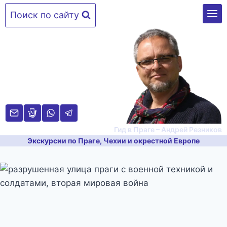
Перейти
Поиск по сайту
к
содержимому
Гид в Праге – Андрей Резников
Экскурсии по Праге, Чехии и окрестной Европе