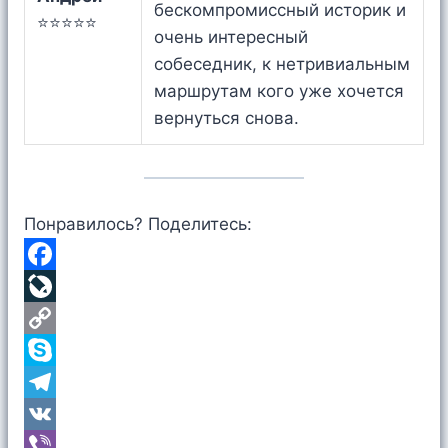
бескомпромиссный историк и
⭐⭐⭐⭐⭐
очень интересный
собеседник, к нетривиальным
маршрутам кого уже хочется
вернуться снова.
Понравилось? Поделитесь:
F
a
L
c
i
C
e
v
o
S
b
e
p
k
T
o
J
y
y
e
V