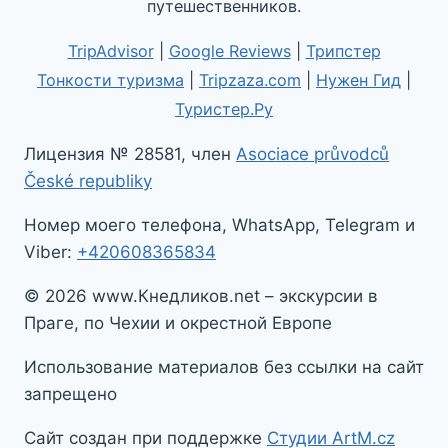
путешественников.
TripAdvisor
|
Google Reviews
|
Трипстер
Тонкости туризма
|
Tripzaza.com
|
Нужен Гид
|
Туристер.Ру
Лицензия № 28581, член
Asociace průvodců
České republiky
Номер моего телефона, WhatsApp, Telegram и
Viber:
+420608365834
© 2026 www.Кнедликов.net – экскурсии в
Праге, по Чехии и окрестной Европе
Использование материалов без ссылки на сайт
запрещено
Сайт создан при поддержке
Студии ArtM.cz