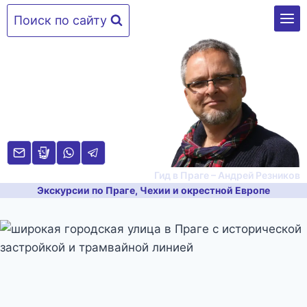
Перейти
Поиск по сайту
к
содержимому
Гид в Праге – Андрей Резников
Экскурсии по Праге, Чехии и окрестной Европе