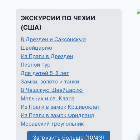
ЭКСКУРСИИ ПО ЧЕХИИ
(США)
В Дрезден и Саксонскую
Швейцарию
Из Праги в Дрезден
Пивной тур
Для детей 5-8 лет
Замки, золото и танки
В Чешскую Швейцарию
Мельник и св. Клара
Из Праги в замок Кршивоклат
Из Праги в замок Фридланд
Моравский треугольник
Загрузить больше (10/43)