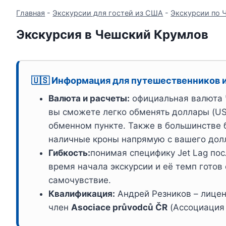
Главная
-
Экскурсии для гостей из США
-
Экскурсии по 
Экскурсия в Чешский Крумлов
🇺🇸 Информация для путешественников 
Валюта и расчеты:
официальная валюта 
вы сможете легко обменять доллары (US
обменном пункте. Также в большинстве 
наличные кроны напрямую с вашего долл
Гибкость:
понимая специфику Jet Lag пос
время начала экскурсии и её темп готов
самочувствие.
Квалификация:
Андрей Резников – лицен
член
Asociace průvodců ČR
(Ассоциация 