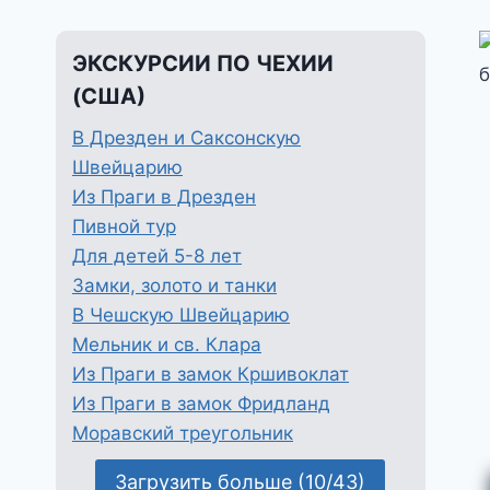
ЭКСКУРСИИ ПО ЧЕХИИ
(США)
В Дрезден и Саксонскую
Швейцарию
Из Праги в Дрезден
Пивной тур
Для детей 5-8 лет
Замки, золото и танки
В Чешскую Швейцарию
Мельник и св. Клара
Из Праги в замок Кршивоклат
Из Праги в замок Фридланд
Моравский треугольник
Загрузить больше (10/43)