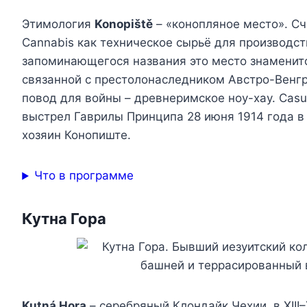
Этимология
Konopiště
– «конопляное место». Сч
Cannabis как техническое сырьё для производст
запоминающегося названия это место знаменито
связанной с престолонаследником Австро-Вен
повод для войны – древнеримское ноу-хау. Casu
выстрел Гаврилы Принципа 28 июня 1914 года в
хозяин Конопиште.
Что в программе
Кутна Гора
Kutná Hora
– серебряный Клондайк Чехии, в XII