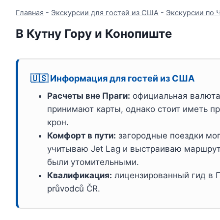
Главная
-
Экскурсии для гостей из США
-
Экскурсии по 
В Кутну Гору и Конопиште
🇺🇸 Информация для гостей из США
Расчеты вне Праги:
официальная валют
принимают карты, однако стоит иметь п
крон.
Комфорт в пути:
загородные поездки могу
учитываю Jet Lag и выстраиваю маршрут
были утомительными.
Квалификация:
лицензированный гид в П
průvodců ČR.