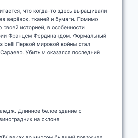
итается, что когда-то здесь выращивали
ва верёвок, тканей и бумаги. Помимо
 своей историей, в особенности
грии Францем Фердинандом. Формальный
s belli Первой мировой войны стал
 Сараево. Убитым оказался последний
I–XIV веках во многом бывший поважнее