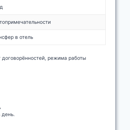
д
топримечательности
нсфер в отель
т договорённостей, режима работы
,
 день.