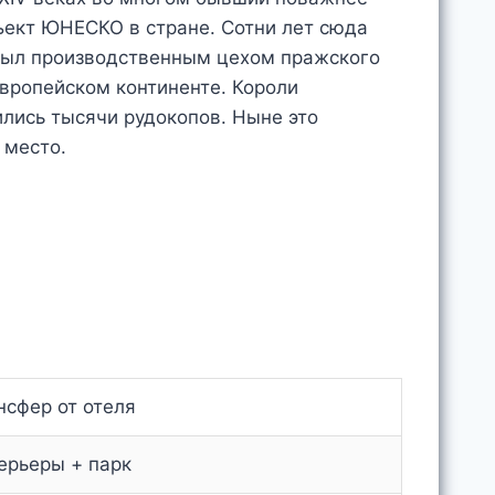
ъект ЮНЕСКО в стране. Сотни лет сюда
 был производственным цехом пражского
европейском континенте. Короли
ились тысячи рудокопов. Ныне это
 место.
нсфер от отеля
ерьеры + парк