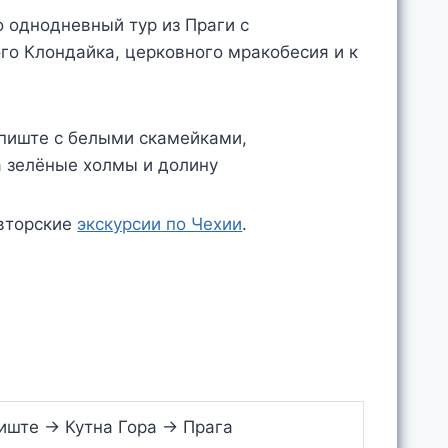
о однодневный тур из Праги с
го Клондайка, церковного мракобесия и к
авторские
экскурсии по Чехии
.
иште → Кутна Гора → Прага