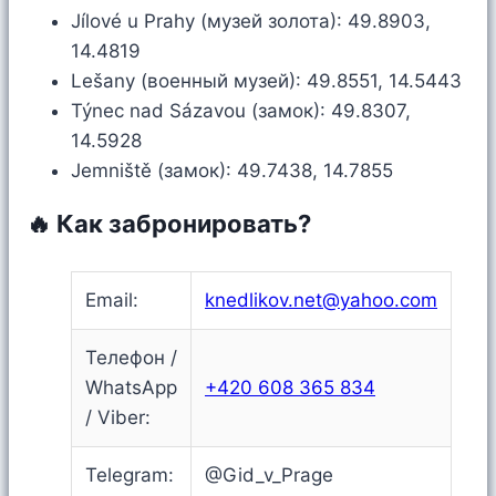
Jílové u Prahy (музей золота): 49.8903,
14.4819
Lešany (военный музей): 49.8551, 14.5443
Týnec nad Sázavou (замок): 49.8307,
14.5928
Jemniště (замок): 49.7438, 14.7855
🔥 Как забронировать?
Email:
knedlikov.net@yahoo.com
Телефон /
WhatsApp
+420 608 365 834
/ Viber:
Telegram:
@Gid_v_Prage