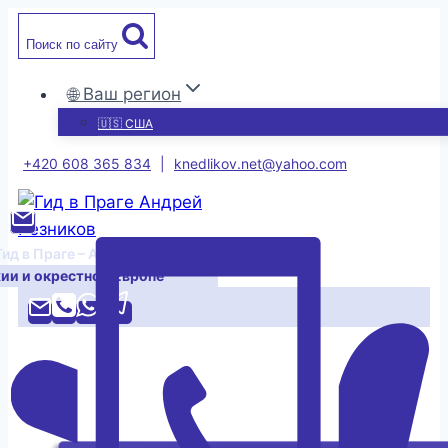
Перейти
Поиск по сайту
к
содержимому
🌐 Ваш регион
🇺🇸 США
+420 608 365 834
|
knedlikov.net@yahoo.com
Гид в Праге – Андрей Резников
хии и окрестной Европе