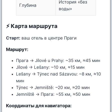
История «без
Глубина
воды»
⚡ Карта маршрута
Старт:
ваш отель в центре Праги
Маршрут:
Прага → Jílové u Prahy: ~35 км, ≈45 мин
Jílové → Lešany: ~10 км, ≈15 мин
Lešany → Týnec nad Sázavou: ~8 км, ≈10
мин
Týnec → Jemniště: ~20 км, ≈20 мин
Jemniště → Прага: ~55 км, ≈50 мин
Координаты для навигатора: