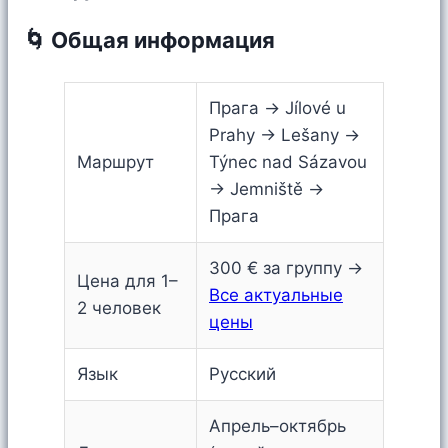
🌀 Общая информация
Прага → Jílové u
Prahy → Lešany →
Маршрут
Týnec nad Sázavou
→ Jemniště →
Прага
300 € за группу →
Цена для 1–
Все актуальные
2 человек
цены
Язык
Русский
Апрель–октябрь