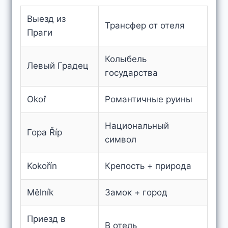
Выезд из
Трансфер от отеля
Праги
Колыбель
Левый Градец
государства
Okoř
Романтичные руины
Национальный
Гора Říp
символ
Kokořín
Крепость + природа
Mělník
Замок + город
Приезд в
В отель