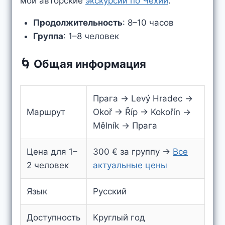
мои авторские
экскурсии по Чехии
.
Продолжительность
: 8–10 часов
Группа
: 1–8 человек
🌀 Общая информация
Прага → Levý Hradec →
Маршрут
Okoř → Říp → Kokořín →
Mělník → Прага
Цена для 1–
300 € за группу →
Все
2 человек
актуальные цены
Язык
Русский
Доступность
Круглый год