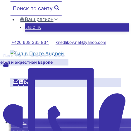
Перейти
Поиск по сайту
к
содержимому
🌐 Ваш регион
🇺🇸 США
+420 608 365 834
|
knedlikov.net@yahoo.com
Гид в Праге – Андрей Резников
Чехии и окрестной Европе
ГЛАВНАЯ