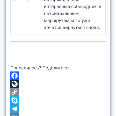
интересный собеседник, к
нетривиальным
маршрутам кого уже
хочется вернуться снова.
Понравилось? Поделитесь:
F
a
L
c
i
C
e
v
o
S