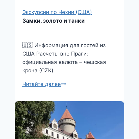
s
т
n
ь
Экскурсии по Чехии (США)
Замки, золото и танки
i
k
i
🇺🇸 Информация для гостей из
США Расчеты вне Праги:
официальная валюта – чешская
крона (CZK)….
Замки,
Читайте далее
золото
и
танки