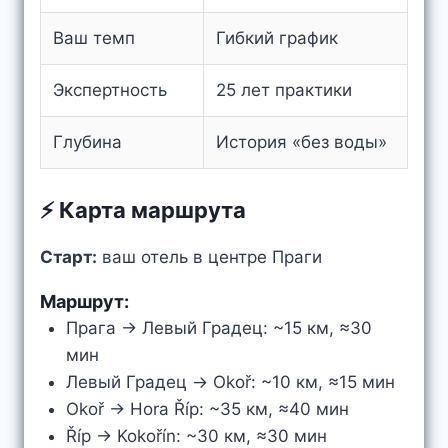
Ваш темп
Гибкий график
Экспертность
25 лет практики
Глубина
История «без воды»
⚡ Карта маршрута
Старт:
ваш отель в центре Праги
Маршрут:
Прага → Левый Градец: ~15 км, ≈30
мин
Левый Градец → Okoř: ~10 км, ≈15 мин
Okoř → Hora Říp: ~35 км, ≈40 мин
Říp → Kokořín: ~30 км, ≈30 мин