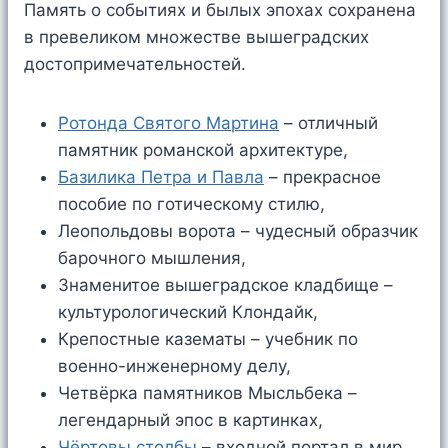
Память о событиях и былых эпохах сохранена
в превеликом множестве вышеградских
достопримечательностей.
Ротонда Святого Мартина
– отличный
памятник романской архитектуре,
Базилика Петра и Павла
– прекрасное
пособие по готическому стилю,
Леопольдовы ворота – чудесный образчик
барочного мышления,
Знаменитое вышеградское кладбище –
культурологический Клондайк,
Крепостные казематы – учебник по
военно-инженерному делу,
Четвёрка памятников Мысльбека –
легендарный эпос в картинках,
Чёртовы столбы
– входной портал в мир