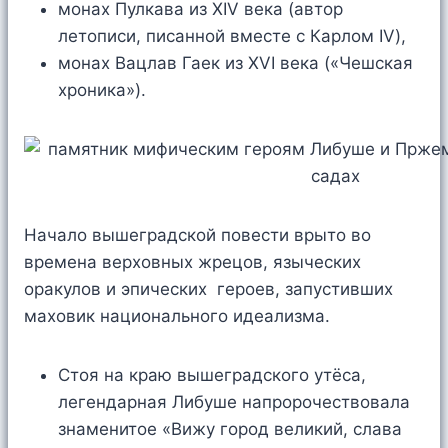
монах Пулкава из XIV века (автор
летописи, писанной вместе с Карлом IV),
монах Вацлав Гаек из XVI века («Чешская
хроника»).
Начало вышеградской повести врыто во
времена верховных жрецов, языческих
оракулов и эпических героев, запустивших
маховик национального идеализма.
Стоя на краю вышеградского утёса,
легендарная Либуше напророчествовала
знаменитое «Вижу город великий, слава