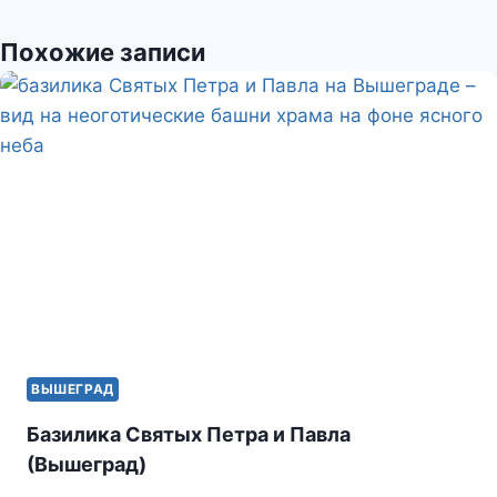
a
в
Похожие записи
s
и
s
т
n
ь
i
k
i
ВЫШЕГРАД
Базилика Святых Петра и Павла
(Вышеград)