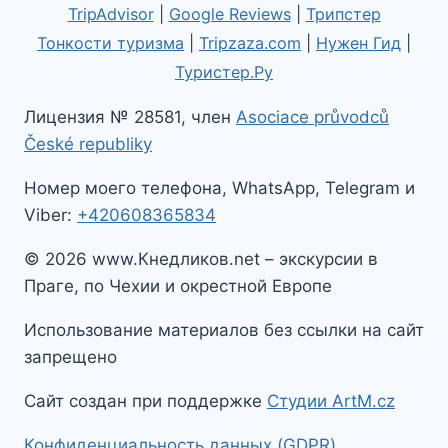
TripAdvisor
|
Google Reviews
|
Трипстер
Тонкости туризма
|
Tripzaza.com
|
Нужен Гид
|
Туристер.Ру
Лицензия № 28581, член
Asociace průvodců
České republiky
Номер моего телефона, WhatsApp, Telegram и
Viber:
+420608365834
© 2026 www.Кнедликов.net – экскурсии в
Праге, по Чехии и окрестной Европе
Использование материалов без ссылки на сайт
запрещено
Сайт создан при поддержке
Студии ArtM.cz
Конфиденциальность данных (GDPR)