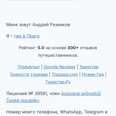
Меня зовут Андрей Резников
Я –
гид в Праге
Рейтинг:
5.0
на основе
300+
отзывов
путешественников.
TripAdvisor
|
Google Reviews
|
Трипстер
Тонкости туризма
|
Tripzaza.com
|
Нужен Гид
|
Туристер.Ру
Лицензия № 28581, член
Asociace průvodců
České republiky
Номер моего телефона, WhatsApp, Telegram и