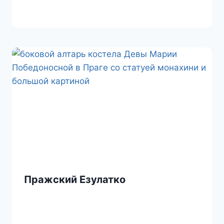
Пражский Езулатко