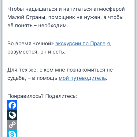
Чтобы надышаться и напитаться атмосферой
Малой Страны, помощник не нужен, а чтобы
её понять – необходим.
Во время «очной»
экскурсии по Праге
я
,
разумеется, он и есть.
Для тех же, с кем мне познакомиться не
судьба, – в помощь
мой путеводитель
.
Понравилось? Поделитесь:
F
a
L
c
i
C