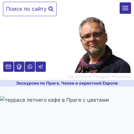
Перейти
Поиск по сайту
к
содержимому
Гид в Праге – Андрей Резников
Экскурсии по Праге, Чехии и окрестной Европе