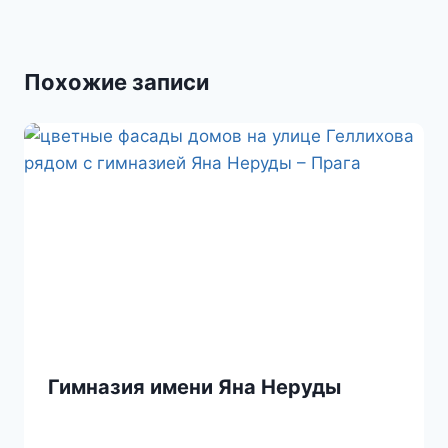
s
и
s
т
Похожие записи
n
ь
i
k
i
Гимназия имени Яна Неруды