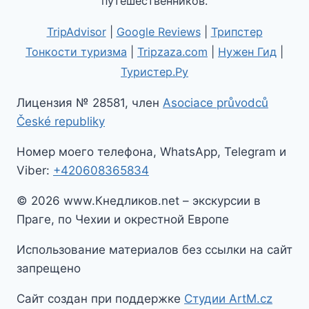
путешественников.
TripAdvisor
|
Google Reviews
|
Трипстер
Тонкости туризма
|
Tripzaza.com
|
Нужен Гид
|
Туристер.Ру
Лицензия № 28581, член
Asociace průvodců
České republiky
Номер моего телефона, WhatsApp, Telegram и
Viber:
+420608365834
© 2026 www.Кнедликов.net – экскурсии в
Праге, по Чехии и окрестной Европе
Использование материалов без ссылки на сайт
запрещено
Сайт создан при поддержке
Студии ArtM.cz