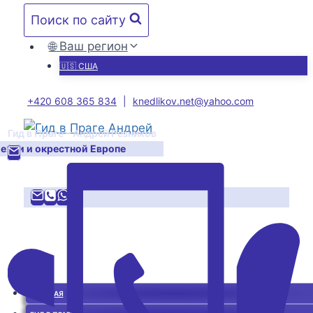
Перейти
Поиск по сайту
к
содержимому
🌐 Ваш регион
🇺🇸 США
+420 608 365 834
|
knedlikov.net@yahoo.com
Гид в Праге – Андрей Резников
Чехии и окрестной Европе
ГЛАВНАЯ