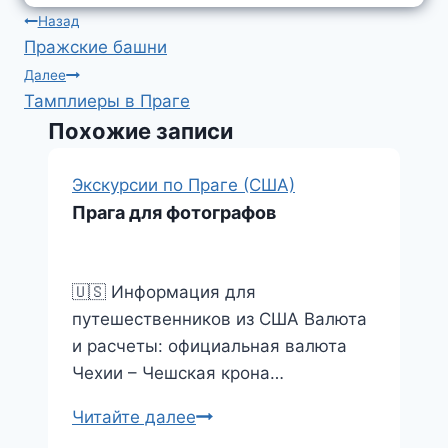
l
m
e
t
i
d
О
Навигация
Назад
d
s
l
n
т
Пражские башни
по
I
A
.
o
п
Далее
записям
Тамплиеры в Праге
n
p
R
k
р
Похожие записи
p
u
l
а
a
в
Экскурсии по Праге (США)
s
и
Прага для фотографов
s
т
n
ь
🇺🇸 Информация для
i
путешественников из США Валюта
k
и расчеты: официальная валюта
i
Чехии – Чешская крона…
Прага
Читайте далее
для