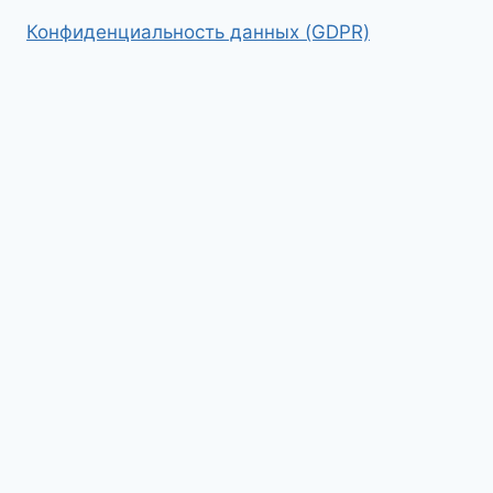
Конфиденциальность данных (GDPR)
На главную
Гид в Праге
Экскурсии по Праге
Экскурсии по Чехии
Экскурсии по Европе
Toggle
Путеводитель по Праге
child
Путеводитель по Праге
menu
Toggle
Достопримечательности Праги
child
Вышеград
Градчаны
menu
Еврейский квартал
Мала Страна
Новый Город
Старый Город
Рестораны в Праге
Всё лучшее – детям
Нетуристическая Прага