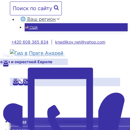
Перейти
Поиск по сайту
к
содержимому
Ваш регион
США
+420 608 365 834
|
knedlikov.net@yahoo.com
Гид в Праге – Андрей Резников
Чехии и окрестной Европе
ГЛАВНАЯ