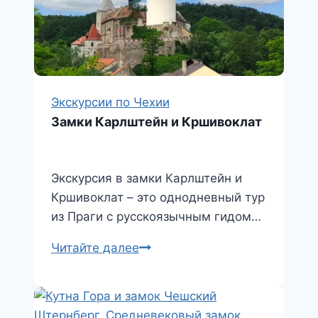
Экскурсии по Чехии
Замки Карлштейн и Кршивоклат
Экскурсия в замки Карлштейн и
Кршивоклат – это однодневный тур
из Праги с русскоязычным гидом…
Замки
Читайте далее
Карлштейн
и
Кршивоклат