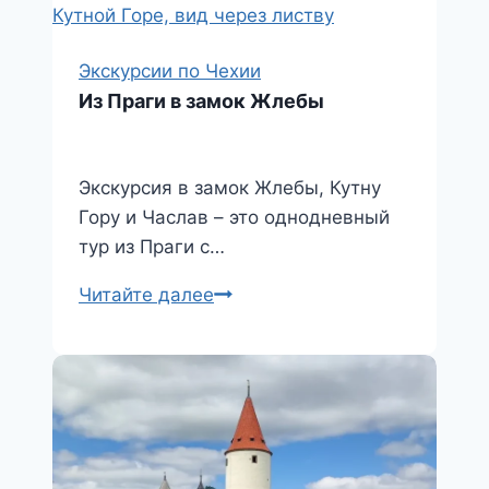
s
и
s
т
Экскурсии по Чехии
n
ь
Из Праги в замок Жлебы
i
k
Экскурсия в замок Жлебы, Кутну
i
Гору и Часлав – это однодневный
тур из Праги с…
Из
Читайте далее
Праги
в
замок
Жлебы