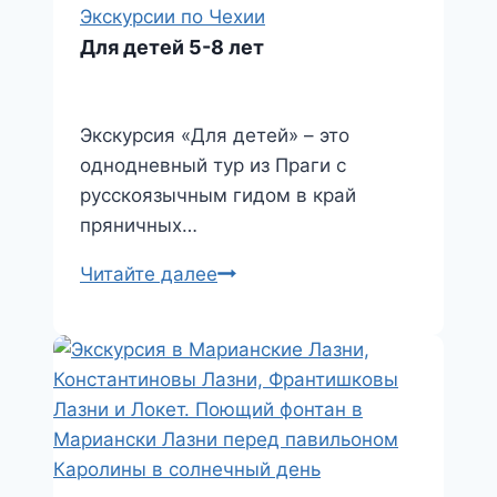
Экскурсии по Чехии
Для детей 5-8 лет
Экскурсия «Для детей» – это
однодневный тур из Праги с
русскоязычным гидом в край
пряничных…
Для
Читайте далее
детей
5-
8
лет