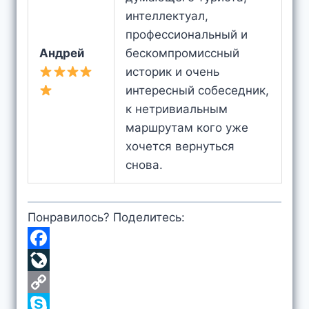
интеллектуал,
профессиональный и
Андрей
бескомпромиссный
историк и очень
интересный собеседник,
к нетривиальным
маршрутам кого уже
хочется вернуться
снова.
Понравилось? Поделитесь:
F
a
L
c
i
C