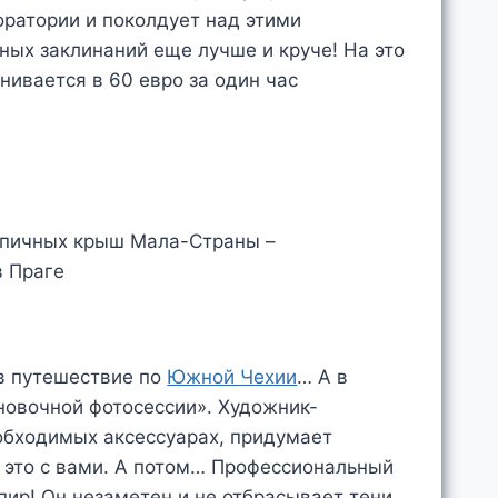
оратории и поколдует над этими
ных заклинаний еще лучше и круче! На это
нивается в 60 евро за один час
 в путешествие по
Южной Чехии
… А в
новочной фотосессии». Художник-
обходимых аксессуарах, придумает
 это с вами. А потом… Профессиональный
ир! Он незаметен и не отбрасывает тени.