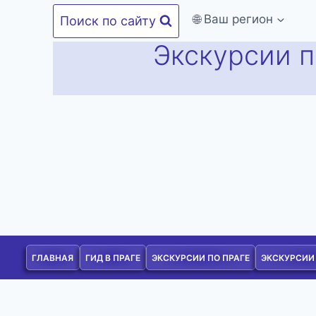
Перейти
🌐 Ваш регион
Поиск по сайту
к
Экскурсии п
содержимому
ГЛАВНАЯ
ГИД В ПРАГЕ
ЭКСКУРСИИ ПО ПРАГЕ
ЭКСКУРСИИ