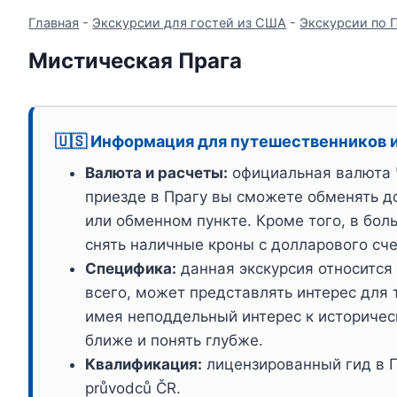
Главная
-
Экскурсии для гостей из США
-
Экскурсии по 
Мистическая Прага
🇺🇸 Информация для путешественников 
Валюта и расчеты:
официальная валюта 
приезде в Прагу вы сможете обменять д
или обменном пункте. Кроме того, в бо
снять наличные кроны с долларового сче
Специфика:
данная экскурсия относится 
всего, может представлять интерес для т
имея неподдельный интерес к историчес
ближе и понять глубже.
Квалификация:
лицензированный гид в П
průvodců ČR.