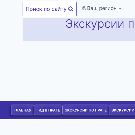
Перейти
🌐 Ваш регион
Поиск по сайту
к
Экскурсии п
содержимому
ГЛАВНАЯ
ГИД В ПРАГЕ
ЭКСКУРСИИ ПО ПРАГЕ
ЭКСКУРСИИ