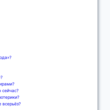
рода»?
е?
мирами?
о сейчас?
зотерики?
е всерьёз?