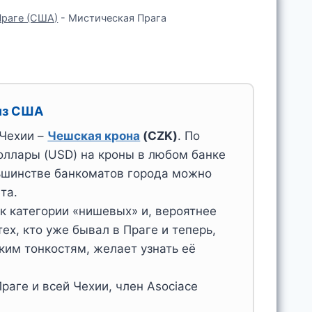
Праге (США)
-
Мистическая Прага
из США
Чехии –
Чешская крона
(CZK)
. По
оллары (USD) на кроны в любом банке
льшинстве банкоматов города можно
та.
к категории «нишевых» и, вероятнее
ех, кто уже бывал в Праге и теперь,
ким тонкостям, желает узнать её
раге и всей Чехии, член Asociace