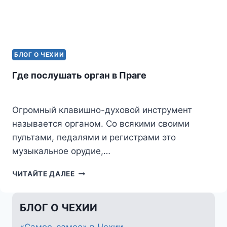
БЛОГ О ЧЕХИИ
Где послушать орган в Праге
Огромный клавишно-духовой инструмент
называется органом. Со всякими своими
пультами, педалями и регистрами это
музыкальное орудие,…
ГДЕ
ЧИТАЙТЕ ДАЛЕЕ
ПОСЛУШАТЬ
ОРГАН
В
БЛОГ О ЧЕХИИ
ПРАГЕ
«Самое-самое» в Чехии