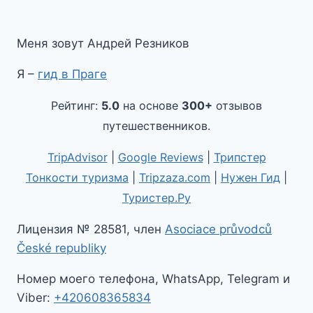
Меня зовут Андрей Резников
Я –
гид в Праге
Рейтинг:
5.0
на основе
300+
отзывов
путешественников.
TripAdvisor
|
Google Reviews
|
Трипстер
Тонкости туризма
|
Tripzaza.com
|
Нужен Гид
|
Туристер.Ру
Лицензия № 28581, член
Asociace průvodců
České republiky
Номер моего телефона, WhatsApp, Telegram и
Viber:
+420608365834