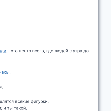
ади
– это центр всего, где людей с утра до
часы
.
м,
елятся всякие фигурки,
, и ты такой,