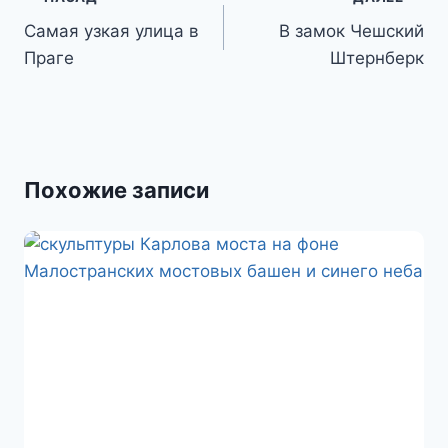
I
A
.
o
п
по
Самая узкая улица в
В замок Чешский
n
p
R
k
р
Праге
Штернберк
записям
p
u
l
а
a
в
s
и
s
т
Похожие записи
n
ь
i
k
i