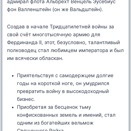
адмирал флота Альбрехт Венцель Эусебиус
фон Валленштейн (он же Вальдштейн).
Создав в начале Тридцатилетней войны за
свой счёт многотысячную армию для
Фердинанда II, этот, безусловно, талантливый
полководец стал любимцем императора и был
им всячески обласкан.
Приятельствуя с самодержцем долгие
годы на короткой ноге, он умудрился
превратить войну в высокодоходный
бизнес.
Приобретая за бесценок тьму
конфискованных земель и имений, стал
одним из богатейших вельмож
Священного Рейха.