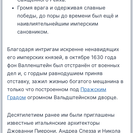
Громя врага и одерживая славные
победы, до поры до времени был ещё и
наивлиятельнейшим имперским
сановником.
Благодаря интригам искренне ненавидящих
его имперских князей, в октябре 1630 года
фон Валленштейн был отстранён от военных
дел и, с гордым равнодушием приняв
отставку, зажил жизнью богатого мещанина в
только что построенном под
Пражским
Градом
огромном Вальдштейнском дворце.
Десятилетием ранее им были приглашены
известные итальянские архитекторы
Джованни Пиерони, Андреа Спезза и Никола