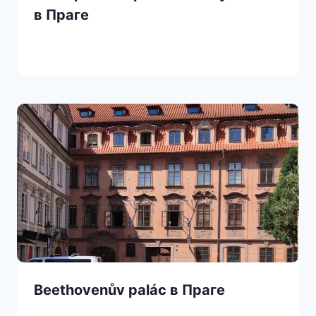
в Праге
Beethovenův palác в Праге