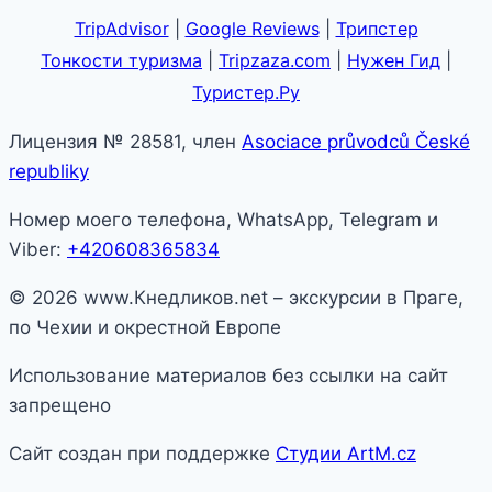
TripAdvisor
|
Google Reviews
|
Трипстер
Тонкости туризма
|
Tripzaza.com
|
Нужен Гид
|
Туристер.Ру
Лицензия № 28581, член
Asociace průvodců České
republiky
Номер моего телефона, WhatsApp, Telegram и
Viber:
+420608365834
© 2026 www.Кнедликов.net – экскурсии в Праге,
по Чехии и окрестной Европе
Использование материалов без ссылки на сайт
запрещено
Сайт создан при поддержке
Студии ArtM.cz