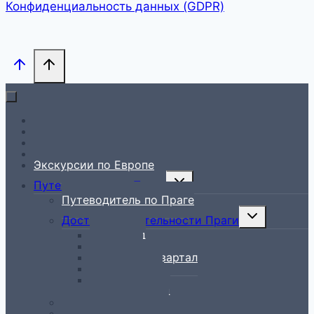
Конфиденциальность данных (GDPR)
На главную
Гид в Праге
Экскурсии по Праге
Экскурсии по Чехии
Экскурсии по Европе
Toggle
Путеводитель по Праге
child
Путеводитель по Праге
menu
Toggle
Достопримечательности Праги
child
Вышеград
menu
Градчаны
Еврейский квартал
Мала Страна
Новый Город
Старый Город
Рестораны в Праге
Всё лучшее – детям