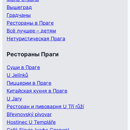
Вышеград
Градчаны
Рестораны в Праге
Всё лучшее – детям
Нетуристическая Прага
Рестораны Праги
Суши в Праге
U Jelínků
Пиццерии в Праге
Китайская кухня в Праге
U Jary
Ресторан и пивоварня U Tří růží
Břevnovský pivovar
Hostinec U Templáře
Café Slavia (кафе Славия)