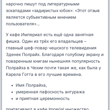
нарочно пишут под литературными
эскападами «задиристых юбок»: «Этот отзыв
является субъективным мнением
пользователя»…
У кафе Империал есть ещё одна занятная
фишка. Один из трёх его владельцев –
главный шеф-повар чешского телевидения
Зденек Полрайх. Благодаря голубому экрану и
поваренным книгам нынешняя популярность
Полрайха в Чехии почти такая же, как была у
Карела Готта в его лучшие времена.
Имя Полрайха,
умеренная пафосность антуража
и приятная церемонность
притягивают в кафе Imperial множество