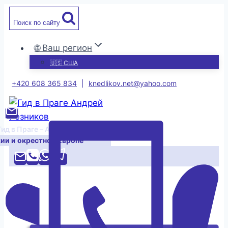
Перейти
Поиск по сайту
к
содержимому
🌐 Ваш регион
🇺🇸 США
+420 608 365 834
|
knedlikov.net@yahoo.com
Гид в Праге – Андрей Резников
хии и окрестной Европе