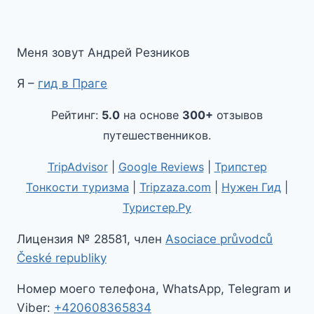
Меня зовут Андрей Резников
Я –
гид в Праге
Рейтинг:
5.0
на основе
300+
отзывов
путешественников.
TripAdvisor
|
Google Reviews
|
Трипстер
Тонкости туризма
|
Tripzaza.com
|
Нужен Гид
|
Туристер.Ру
Лицензия № 28581, член
Asociace průvodců
České republiky
Номер моего телефона, WhatsApp, Telegram и
Viber:
+420608365834