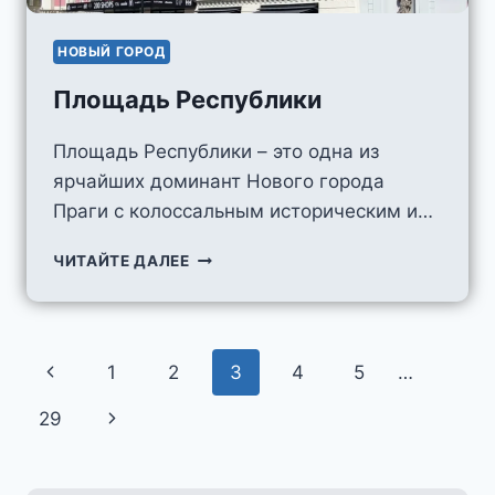
НОВЫЙ ГОРОД
Площадь Республики
Площадь Республики – это одна из
ярчайших доминант Нового города
Праги с колоссальным историческим и…
ПЛОЩАДЬ
ЧИТАЙТЕ ДАЛЕЕ
РЕСПУБЛИКИ
Навигация
Предыдущая
1
2
3
4
5
…
по
страница
Следующая
29
страницам
страница