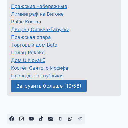
Пражские набережные
Лимниграф на Витоне
Palác Koruna
Дворец Сильва-Тарукки
Пражская опера
Торговый дом Baťa
Палац Rokoko
Дом U Nováků
Костёл Святого Иосифа
Площадь Республики
Загрузить больше (10/56)