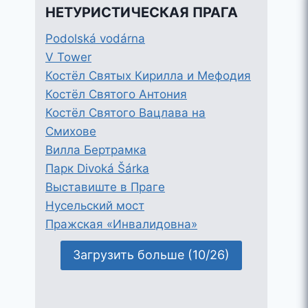
НЕТУРИСТИЧЕСКАЯ ПРАГА
Podolská vodárna
V Tower
Костёл Святых Кирилла и Мефодия
Костёл Святого Антония
Костёл Святого Вацлава на
Смихове
Вилла Бертрамка
Парк Divoká Šárka
Выставиште в Праге
Нусельский мост
Пражская «Инвалидовна»
Загрузить больше (10/26)