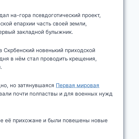
ал на-гора псевдоготический проект,
кой епархии часть своей земли,
первый закладной булыжник.
Лев Скрбенский новенький приходской
 дня в нём стал проводить крещения,
.
дно, но затянувшаяся
Первая мировая
овали почти полпаствы и для военных нужд
ие её прихожане и были повешены новые