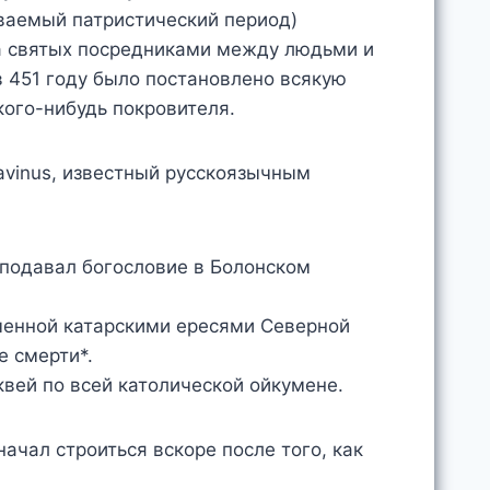
ываемый патристический период)
ила святых посредниками между людьми и
в 451 году было постановлено всякую
кого-нибудь покровителя.
avinus, известный русскоязычным
реподавал богословие в Болонском
аченной катарскими ересями Северной
е смерти*.
квей по всей католической ойкумене.
ачал строиться вскоре после того, как