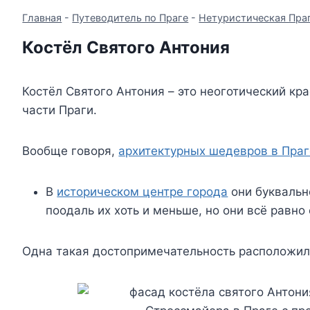
Главная
-
Путеводитель по Праге
-
Нетуристическая Пра
Костёл Святого Антония
Костёл Святого Антония – это неоготический кр
части Праги.
Вообще говоря,
архитектурных шедевров в Праг
В
историческом центре города
они буквальн
поодаль их хоть и меньше, но они всё равно 
Одна такая достопримечательность расположи