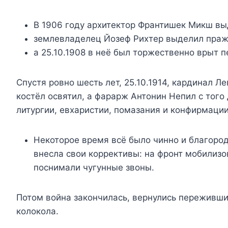
В 1906 году архитектор Франтишек Микш выд
землевладелец Йозеф Рихтер выделил пражс
а 25.10.1908 в неё был торжественно врыт 
Спустя ровно шесть лет, 25.10.1914, кардинал 
костёл освятил, а фарарж Антонин Непил с того
литургии, евхаристии, помазания и конфирмации
Некоторое время всё было чинно и благоро
внесла свои коррективы: на фронт мобилиз
поснимали чугунные звоны.
Потом война закончилась, вернулись переживш
колокола.