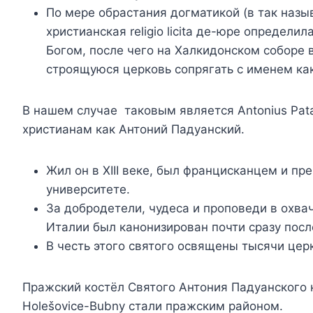
По мере обрастания догматикой (в так наз
христианская religio licita де-юре определ
Богом, после чего на Халкидонском соборе 
строящуюся церковь сопрягать с именем ка
В нашем случае таковым является Antonius Pat
христианам как Антоний Падуанский.
Жил он в XIII веке, был францисканцем и п
университете.
За добродетели, чудеса и проповеди в охв
Италии был канонизирован почти сразу посл
В честь этого святого освящены тысячи цер
Пражский костёл Святого Антония Падуанского н
Holešovice-Bubny стали пражским районом.