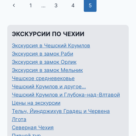
Навигация
Предыдущая
1
…
3
4
5
по
страница
страницам
ЭКСКУРСИИ ПО ЧЕХИИ
Экскурсия в Чешский Крумлов
Экскурсия в замок Раби
Экскурсия в замок Орлик
Экскурсия в замок Мельник
Чешское средневековье
Чешский Крумлов и другое…
Чешский Крумлов и Глубока-над-Влтавой
Цены на экскурсии
Тельч, Йиндржихув Градец и Червена
Лгота
Северная Чехия
Пивной тур