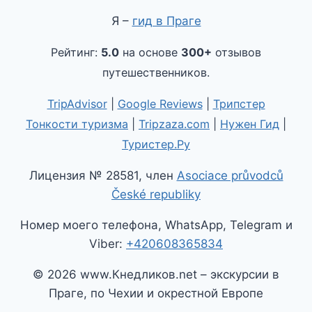
Я –
гид в Праге
Рейтинг:
5.0
на основе
300+
отзывов
путешественников.
TripAdvisor
|
Google Reviews
|
Трипстер
Тонкости туризма
|
Tripzaza.com
|
Нужен Гид
|
Туристер.Ру
Лицензия № 28581, член
Asociace průvodců
České republiky
Номер моего телефона, WhatsApp, Telegram и
Viber:
+420608365834
© 2026 www.Кнедликов.net – экскурсии в
Праге, по Чехии и окрестной Европе