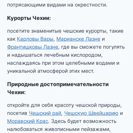
потрясающими видами на окрестности.
Курорты Чехии
:
посетите знаменитые чешские курорты, такие
как
Карловы Вары
,
Марианске Лазне
и
Франтишковы Лазне
, где вы сможете погулять
и надышаться лечебным кислородом,
наслаждаясь при этом целебными водами и
уникальной атмосферой этих мест.
Природные достопримечательности
Чехии
:
откройте для себя красоту чешской природы,
посетив
Чешский рай
,
Чешскую Швейцарию
и
Моравский Крас
. Здесь будет возможность
налюбоваться живописными пейзажами,