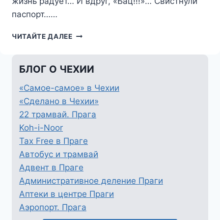
жизнь радует… И вдруг, «Бац!!!»… Свистнули
паспорт……
ПОТЕРЯЛ
ЧИТАЙТЕ ДАЛЕЕ
ПАСПОРТ.
ЧТО
ДЕЛАТЬ?
БЛОГ О ЧЕХИИ
«Самое-самое» в Чехии
«Сделано в Чехии»
22 трамвай. Прага
Koh-i-Noor
Tax Free в Праге
Автобус и трамвай
Адвент в Праге
Административное деление Праги
Аптеки в центре Праги
Аэропорт. Прага