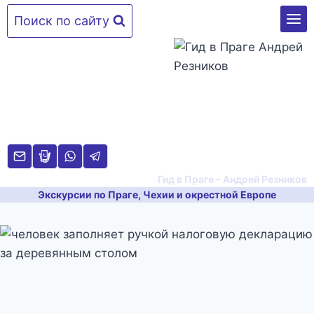
Перейти
Поиск по сайту
к
содержимому
Гид в Праге – Андрей Резников
Экскурсии по Праге, Чехии и окрестной Европе