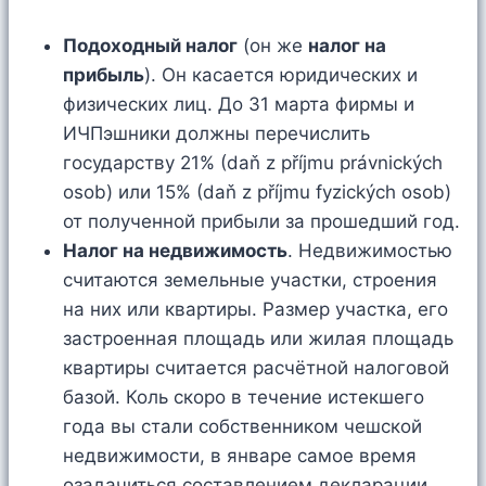
Подоходный налог
(он же
налог на
прибыль
). Он касается юридических и
физических лиц. До 31 марта фирмы и
ИЧПэшники должны перечислить
государству 21% (daň z příjmu právnických
osob) или 15% (daň z příjmu fyzických osob)
от полученной прибыли за прошедший год.
Налог на недвижимость
. Недвижимостью
считаются земельные участки, строения
на них или квартиры. Размер участка, его
застроенная площадь или жилая площадь
квартиры считается расчётной налоговой
базой. Коль скоро в течение истекшего
года вы стали собственником чешской
недвижимости, в январе самое время
озадачиться составлением декларации