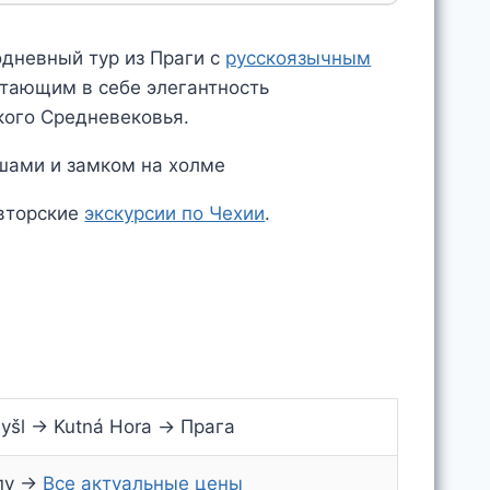
одневный тур из Праги с
русскоязычным
тающим в себе элегантность
кого Средневековья.
авторские
экскурсии по Чехии
.
yšl → Kutná Hora → Прага
ппу →
Все актуальные цены