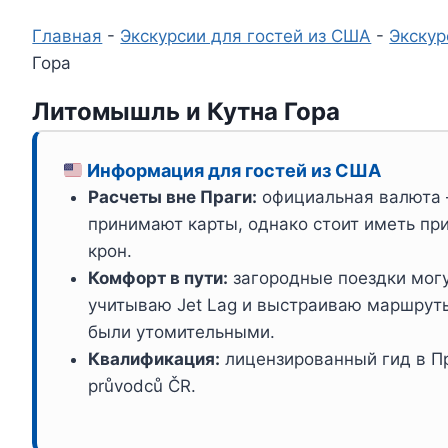
Главная
-
Экскурсии для гостей из США
-
Экскур
Гора
Литомышль и Кутна Гора
Информация для гостей из США
Расчеты вне Праги:
официальная валюта
принимают карты, однако стоит иметь пр
крон.
Комфорт в пути:
загородные поездки могут
учитываю Jet Lag и выстраиваю маршруты
были утомительными.
Квалификация:
лицензированный гид в Пр
průvodců ČR.