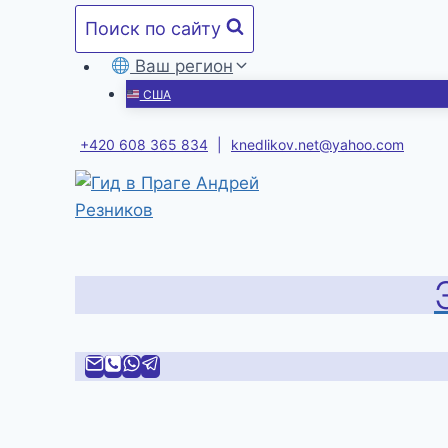
Перейти
Поиск по сайту
к
содержимому
Ваш регион
США
+420 608 365 834
|
knedlikov.net@yahoo.com