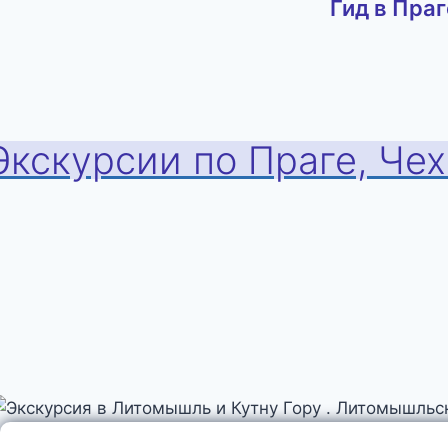
Гид в Праг
Экскурсии по Праге, Че