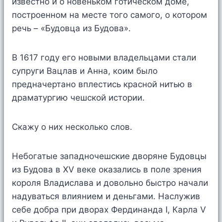
известно и о новеньком готическом доме,
построенном на месте того самого, о котором
речь – «Будовца из Будова».
В 1617 году его новыми владельцами стали
супруги Вацлав и Анна, коим было
предначертано вплестись красной нитью в
драматургию чешской истории.
Скажу о них несколько слов.
Небогатые западночешские дворяне Будовцы
из Будова в XV веке оказались в поле зрения
короля Владислава и довольно быстро начали
надуваться влиянием и деньгами. Наслужив
себе добра при дворах Фердинанда I, Карла V