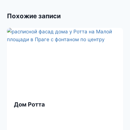
s
т
Похожие записи
n
ь
i
k
i
Дом Ротта