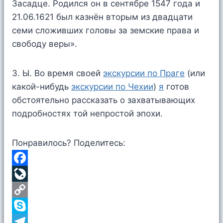
Засадце. Родился он в сентябре 1547 года и
21.06.1621 был казнён вторым из двадцати
семи сложивших головы за земские права и
свободу веры».
З. Ы. Во время своей
экскурсии по Праге
(или
какой-нибудь
экскурсии по Чехии
)
я
готов
обстоятельно рассказать о захватывающих
подробностях той непростой эпохи.
Понравилось? Поделитесь:
F
a
L
c
i
C
e
v
o
S