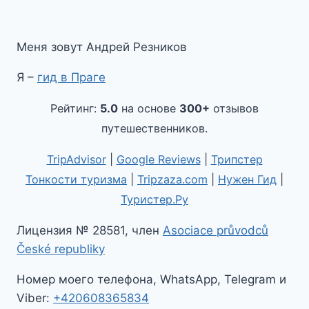
Меня зовут Андрей Резников
Я –
гид в Праге
Рейтинг:
5.0
на основе
300+
отзывов
путешественников.
TripAdvisor
|
Google Reviews
|
Трипстер
Тонкости туризма
|
Tripzaza.com
|
Нужен Гид
|
Туристер.Ру
Лицензия № 28581, член
Asociace průvodců
České republiky
Номер моего телефона, WhatsApp, Telegram и
Viber:
+420608365834