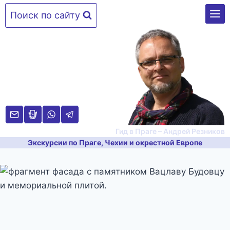
Перейти
Поиск по сайту
к
содержимому
Гид в Праге – Андрей Резников
Экскурсии по Праге, Чехии и окрестной Европе