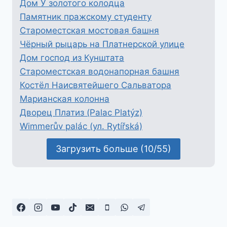
Дом У золотого колодца
Памятник пражскому студенту
Староместская мостовая башня
Чёрный рыцарь на Платнерской улице
Дом господ из Кунштата
Староместская водонапорная башня
Костёл Наисвятейшего Сальватора
Марианская колонна
Дворец Платиз (Palac Platýz)
Wimmerův palác (ул. Rytířská)
Загрузить больше (10/55)