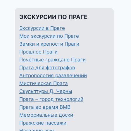
ЭКСКУРСИИ ПО ПРАГЕ
Экскурсии в Праге
Мои экскурсии по Праге
Замки и крепости Праги
Прошлое Праги
Почётные граждане Праги
Прага для фотографов
Антропология развлечений
Мистическая Прага
Скульптуры Д. Черны
Прага – город технологий
Прага во время ВМВ
Мемориальные доски
Пражские пассажи
Названия улиц