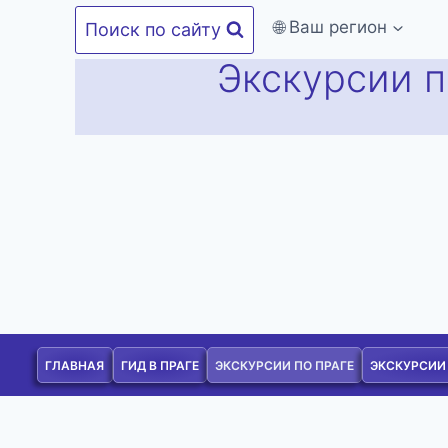
Перейти
🌐 Ваш регион
Поиск по сайту
к
Экскурсии п
содержимому
ГЛАВНАЯ
ГИД В ПРАГЕ
ЭКСКУРСИИ ПО ПРАГЕ
ЭКСКУРСИИ