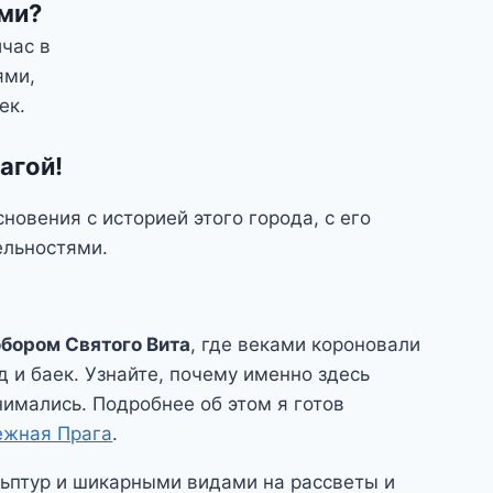
ами?
час в
ями,
ек.
агой!
овения с историей этого города, с его
ельностями.
обором Святого Вита
, где веками короновали
д и баек. Узнайте, почему именно здесь
имались. Подробнее об этом я готов
ежная Прага
.
льптур и шикарными видами на рассветы и