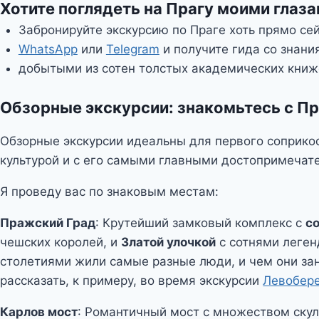
Хотите поглядеть на Прагу моими глаз
Забронируйте экскурсию по Праге хоть прямо сей
WhatsApp
или
Telegram
и получите гида со знани
добытыми из сотен толстых академических книж
Обзорные экскурсии: знакомьтесь с Пр
Обзорные экскурсии идеальны для первого соприкосн
культурой и с его самыми главными достопримечат
Я проведу вас по знаковым местам:
Пражский Град
: Крутейший замковый комплекс с
с
чешских королей, и
Златой улочкой
с сотнями леген
столетиями жили самые разные люди, и чем они зан
рассказать, к примеру, во время экскурсии
Левобер
Карлов мост
: Романтичный мост с множеством ску