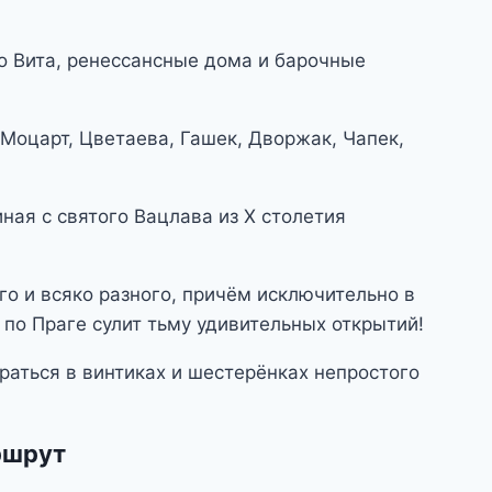
го Вита, ренессансные дома и барочные
 Моцарт, Цветаева, Гашек, Дворжак, Чапек,
иная с святого Вацлава из X столетия
го и всяко разного, причём исключительно в
 по Праге сулит тьму удивительных открытий!
раться в винтиках и шестерёнках непростого
ршрут