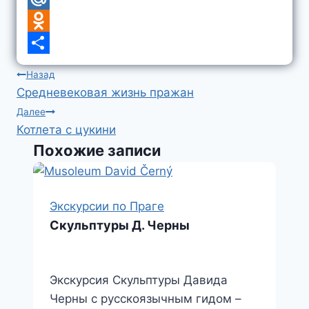
n
k
r
e
n
h
M
a
a
r
k
a
a
O
l
m
e
t
i
d
О
Навигация
Назад
d
s
l
n
т
Средневековая жизнь пражан
по
I
A
.
o
п
Далее
записям
Котлета с цукини
n
p
R
k
р
Похожие записи
p
u
l
а
a
в
s
и
Экскурсии по Праге
s
т
Скульптуры Д. Черны
n
ь
i
Экскурсия Скульптуры Давида
k
Черны с русскоязычным гидом –
i