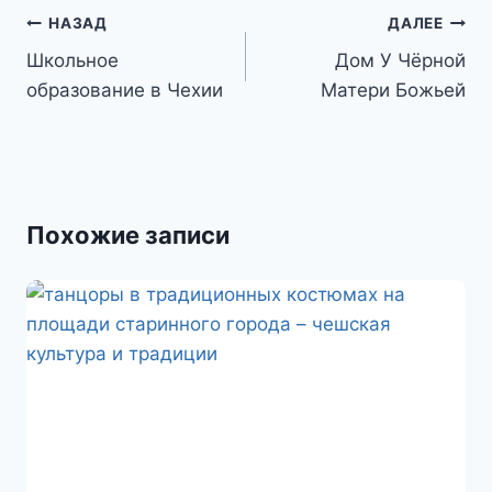
Навигация
НАЗАД
ДАЛЕЕ
I
A
.
o
п
по
Школьное
Дом У Чёрной
n
p
R
k
р
образование в Чехии
Матери Божьей
записям
p
u
l
а
a
в
s
и
s
т
Похожие записи
n
ь
i
k
i