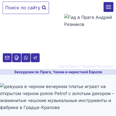
Перейти
Поиск по сайту
к
содержимому
Гид в Праге – Андрей Резников
Экскурсии по Праге, Чехии и окрестной Европе