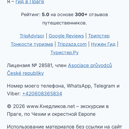
Я –
гид в Праге
Рейтинг:
5.0
на основе
300+
отзывов
путешественников.
TripAdvisor
|
Google Reviews
|
Трипстер
Тонкости туризма
|
Tripzaza.com
|
Нужен Гид
|
Туристер.Ру
Лицензия № 28581, член
Asociace průvodců
České republiky
Номер моего телефона, WhatsApp, Telegram и
Viber:
+420608365834
© 2026 www.Кнедликов.net – экскурсии в
Праге, по Чехии и окрестной Европе
Использование материалов без ссылки на сайт