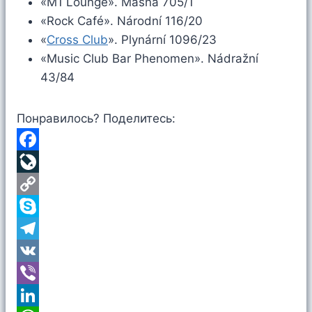
«M1 Lounge». Masná 705/1
«Rock Café». Národní 116/20
«
Cross Club
». Plynární 1096/23
«Music Club Bar Phenomen». Nádražní
43/84
Понравилось? Поделитесь:
F
a
L
c
i
C
e
v
o
S
b
e
p
k
T
o
J
y
y
e
V
o
o
L
p
l
K
V