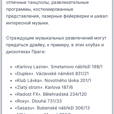
отличные танцполы, развлекательные
программы, костюмированные
представления, лазерные фейерверки и шквал
интересной музыки.
Страждущие музыкальных развлечений могут
предаться драйву, к примеру, в этих клубах и
дискотеках Праги:
«Karlovy Lazne». Smetanovo nábřeží 198/1
«Duplex». Václavské náměstí 831/21
«Klub Lávka». Novotného lávka 201/1
«Zlatý strom». Karlova 187/6
«Radost FX». Bělehradská 234/120
«Roxy». Dlouhá 731/33
«Sasazu». Bubenské nábřeží 306/13