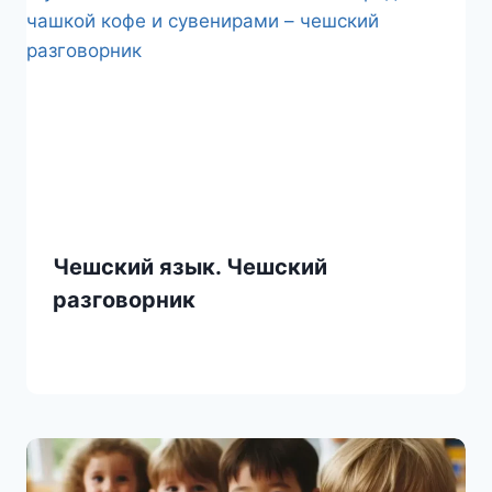
k
i
Чешский язык. Чешский
разговорник