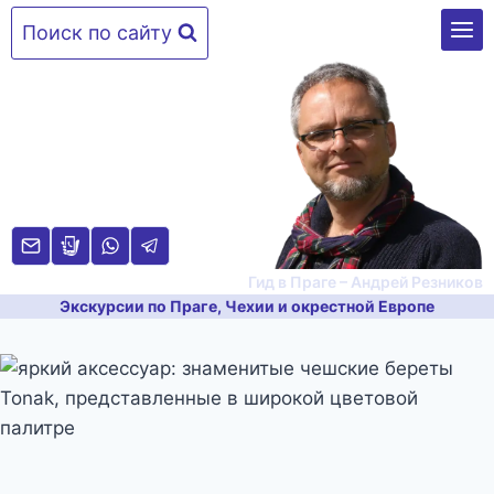
Перейти
Поиск по сайту
к
содержимому
Гид в Праге – Андрей Резников
Экскурсии по Праге, Чехии и окрестной Европе