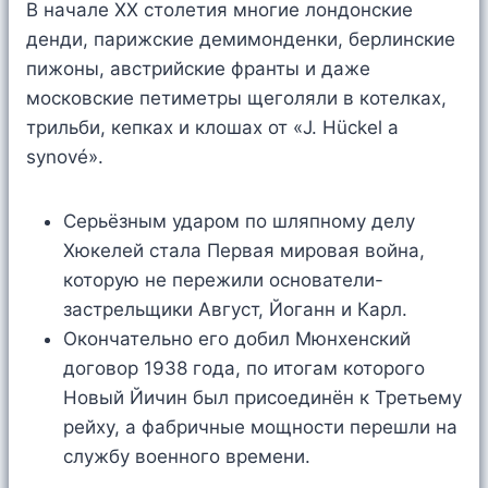
В начале XX столетия многие лондонские
денди, парижские демимонденки, берлинские
пижоны, австрийские франты и даже
московские петиметры щеголяли в котелках,
трильби, кепках и клошах от «J. Hückel a
synové».
Серьёзным ударом по шляпному делу
Хюкелей стала Первая мировая война,
которую не пережили основатели-
застрельщики Август, Йоганн и Карл.
Окончательно его добил Мюнхенский
договор 1938 года, по итогам которого
Новый Йичин был присоединён к Третьему
рейху, а фабричные мощности перешли на
службу военного времени.