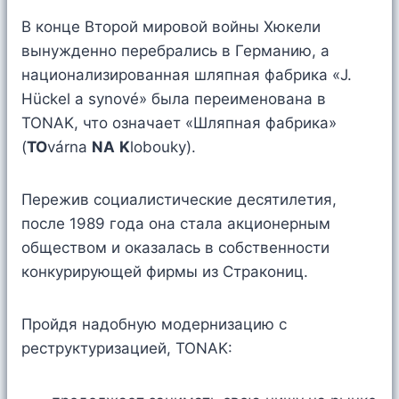
В конце Второй мировой войны Хюкели
вынужденно перебрались в Германию, а
национализированная шляпная фабрика «J.
Hückel a synové» была переименована в
TONAK, что означает «Шляпная фабрика»
(
TO
várna
NA
K
lobouky).
Пережив социалистические десятилетия,
после 1989 года она стала акционерным
обществом и оказалась в собственности
конкурирующей фирмы из Стракониц.
Пройдя надобную модернизацию с
реструктуризацией, TONAK: