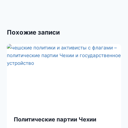
s
и
s
т
n
ь
Похожие записи
i
k
i
Политические партии Чехии