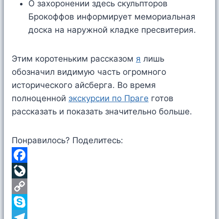
О захоронении здесь скульпторов
Брокоффов информирует мемориальная
доска на наружной кладке пресвитерия.
Этим коротеньким рассказом
я
лишь
обозначил видимую часть огромного
исторического айсберга. Во время
полноценной
экскурсии по Праге
готов
рассказать и показать значительно больше.
Понравилось? Поделитесь:
F
a
L
c
i
C
e
v
o
S