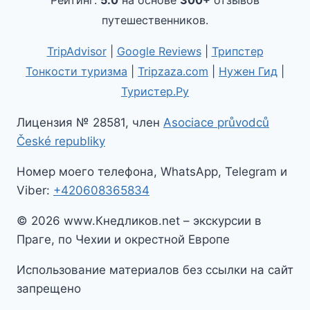
Рейтинг:
5.0
на основе
300+
отзывов
путешественников.
TripAdvisor
|
Google Reviews
|
Трипстер
Тонкости туризма
|
Tripzaza.com
|
Нужен Гид
|
Туристер.Ру
Лицензия № 28581, член
Asociace průvodců
České republiky
Номер моего телефона, WhatsApp, Telegram и
Viber:
+420608365834
© 2026 www.Кнедликов.net – экскурсии в
Праге, по Чехии и окрестной Европе
Использование материалов без ссылки на сайт
запрещено