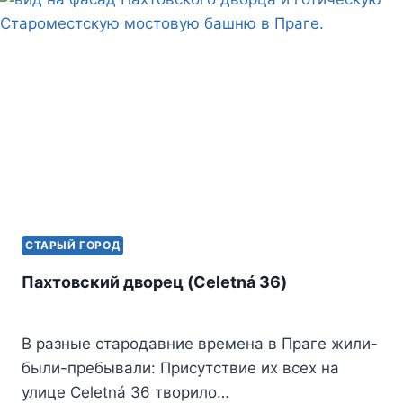
s
т
n
ь
i
k
i
СТАРЫЙ ГОРОД
Пахтовский дворец (Celetná 36)
В разные стародавние времена в Праге жили-
были-пребывали: Присутствие их всех на
улице Celetná 36 творило…