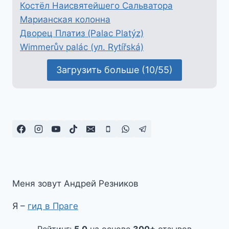
Костёл Наисвятейшего Сальватора
Марианская колонна
Дворец Платиз (Palac Platýz)
Wimmerův palác (ул. Rytířská)
Загрузить больше (10/55)
Меня зовут Андрей Резников
Я –
гид в Праге