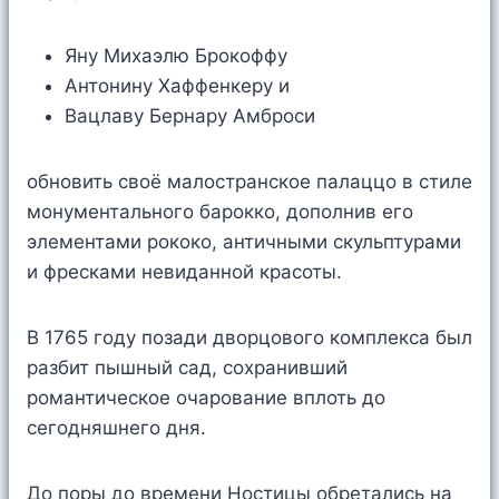
Яну Михаэлю Брокоффу
Антонину Хаффенкеру и
Вацлаву Бернару Амброси
обновить своё малостранское палаццо в стиле
монументального барокко, дополнив его
элементами рококо, античными скульптурами
и фресками невиданной красоты.
В 1765 году позади дворцового комплекса был
разбит пышный сад, сохранивший
романтическое очарование вплоть до
сегодняшнего дня.
До поры до времени Ностицы обретались на