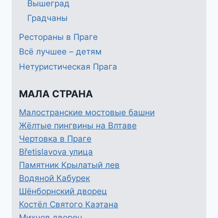
Вышеград
Градчаны
Рестораны в Праге
Всё лучшее – детям
Нетуристическая Прага
МАЛА СТРАНА
Малостранские мостовые башни
Жёлтые пингвины на Влтаве
Чертовка в Праге
Břetislavova улица
Памятник Крылатый лев
Водяной Кабурек
Шёнборнский дворец
Костёл Святого Каэтана
Михнов дворец