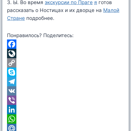
З. Ы. Во время
экскурсии по Праге
я
готов
рассказать о Ностицах и их дворце на
Малой
Стране
подробнее.
Понравилось? Поделитесь:
F
a
L
c
i
C
e
v
o
S
b
e
p
k
T
o
J
y
y
e
V
o
o
L
p
l
K
V
k
u
i
e
e
i
L
r
n
g
b
i
W