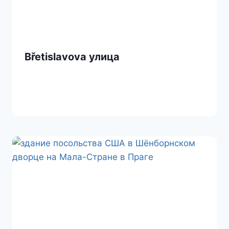
Břetislavova улица