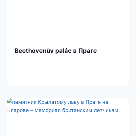
Beethovenův palác в Праге