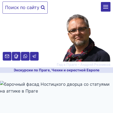
Перейти
Поиск по сайту
к
содержимому
Гид в Праге – Андрей Резников
Экскурсии по Праге, Чехии и окрестной Европе