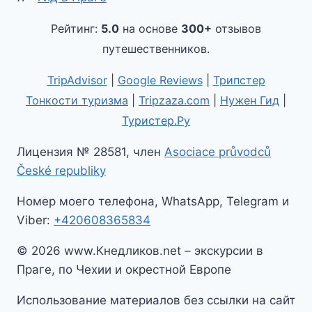
Рейтинг:
5.0
на основе
300+
отзывов
путешественников.
TripAdvisor
|
Google Reviews
|
Трипстер
Тонкости туризма
|
Tripzaza.com
|
Нужен Гид
|
Туристер.Ру
Лицензия № 28581, член
Asociace průvodců
České republiky
Номер моего телефона, WhatsApp, Telegram и
Viber:
+420608365834
© 2026 www.Кнедликов.net – экскурсии в
Праге, по Чехии и окрестной Европе
Использование материалов без ссылки на сайт