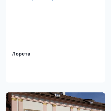
k
i
Лорета