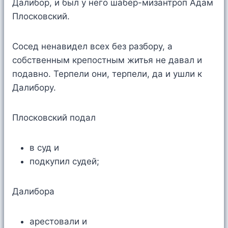
Далибор, и был у него шабёр-мизантроп Адам
Плосковский.
Сосед ненавидел всех без разбору, а
собственным крепостным житья не давал и
подавно. Терпели они, терпели, да и ушли к
Далибору.
Плосковский подал
в суд и
подкупил судей;
Далибора
арестовали и