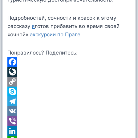
Подробностей, сочности и красок к этому
рассказу
я
готов прибавить во время своей
«очной»
экскурсии по Праге
.
Понравилось? Поделитесь:
F
a
L
c
i
C
e
v
o
S
b
e
p
k
T
o
J
y
y
e
V
o
o
L
p
l
K
V