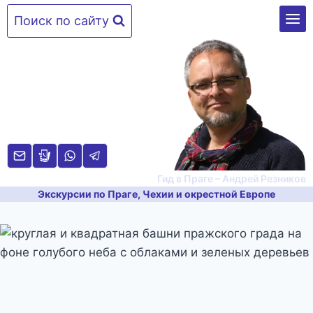
Перейти
Поиск по сайту
к
содержимому
Гид в Праге – Андрей Резников
Экскурсии по Праге, Чехии и окрестной Европе