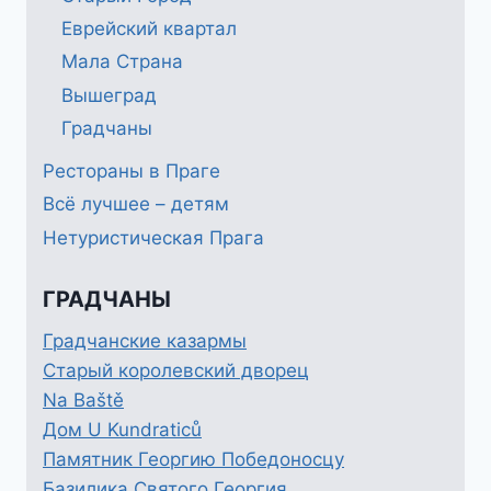
Еврейский квартал
Мала Страна
Вышеград
Градчаны
Рестораны в Праге
Всё лучшее – детям
Нетуристическая Прага
ГРАДЧАНЫ
Градчанские казармы
Старый королевский дворец
Na Baště
Дом U Kundraticů
Памятник Георгию Победоносцу
Базилика Святого Георгия