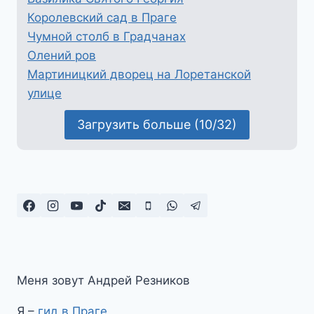
Королевский сад в Праге
Чумной столб в Градчанах
Олений ров
Мартиницкий дворец на Лоретанской
улице
Загрузить больше (10/32)
Меня зовут Андрей Резников
Я –
гид в Праге