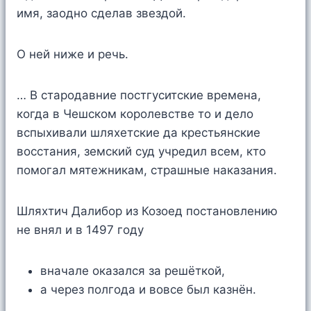
имя, заодно сделав звездой.
О ней ниже и речь.
… В стародавние постгуситские времена,
когда в Чешском королевстве то и дело
вспыхивали шляхетские да крестьянские
восстания, земский суд учредил всем, кто
помогал мятежникам, страшные наказания.
Шляхтич Далибор из Козоед постановлению
не внял и в 1497 году
вначале оказался за решёткой,
а через полгода и вовсе был казнён.