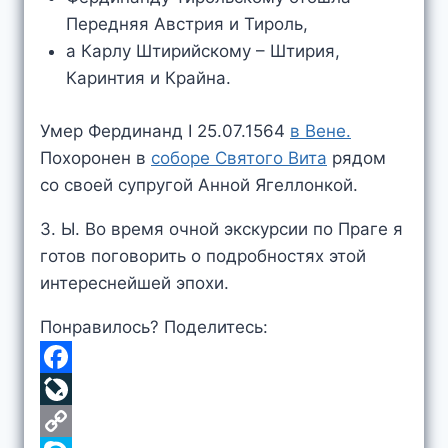
Передняя Австрия и Тироль,
а Карлу Штирийскому – Штирия,
Каринтия и Крайна.
Умер Фердинанд I 25.07.1564
в Вене.
Похоронен в
соборе Святого Вита
рядом
со своей супругой Анной Ягеллонкой.
З. Ы. Во время очной экскурсии по Праге я
готов поговорить о подробностях этой
интереснейшей эпохи.
Понравилось? Поделитесь:
F
a
L