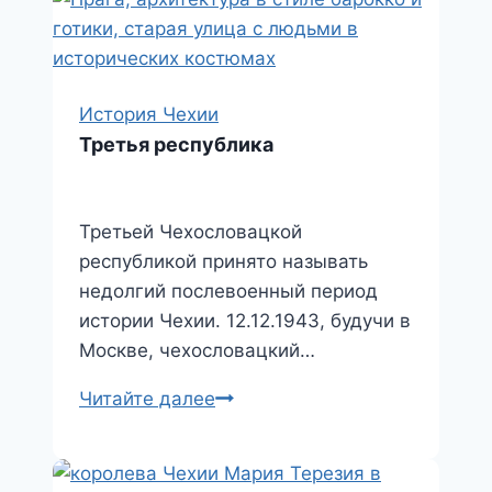
a
в
s
и
s
т
n
ь
История Чехии
Третья республика
i
k
i
Третьей Чехословацкой
республикой принято называть
недолгий послевоенный период
истории Чехии. 12.12.1943, будучи в
Москве, чехословацкий…
Третья
Читайте далее
республика