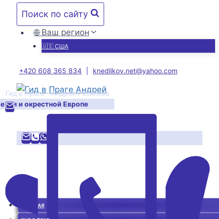
Перейти
Поиск по сайту
к
содержимому
🌐 Ваш регион
🇺🇸 США
+420 608 365 834
|
knedlikov.net@yahoo.com
Гид в Праге – Андрей Резников
Чехии и окрестной Европе
ГЛАВНАЯ