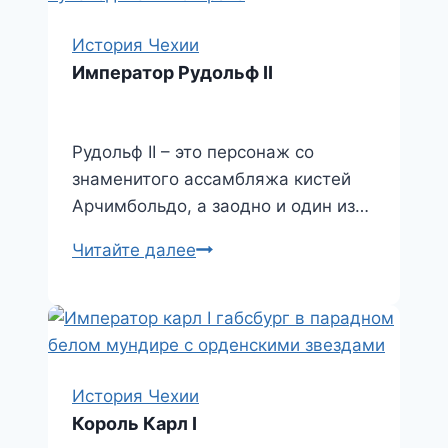
История Чехии
Император Рудольф II
Рудольф II – это персонаж со
знаменитого ассамбляжа кистей
Арчимбольдо, а заодно и один из…
Император
Читайте далее
Рудольф
II
История Чехии
Король Карл I