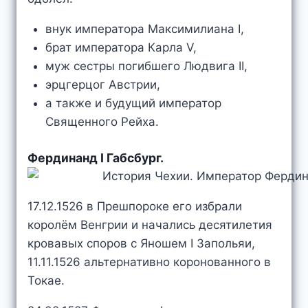
внук императора Максимилиана I,
брат императора Карла V,
муж сестры погибшего Людвига II,
эрцгерцог Австрии,
а также и будущий император
Священного Рейха.
Фердинанд I Габсбург.
17.12.1526 в Прешпороке его избрали
королём Венгрии и начались десятилетия
кровавых споров с Яношем I Запольяи,
11.11.1526 альтернативно коронованного в
Токае.