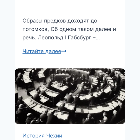
Образы предков доходят до
потомков, Об одном таком далее и
речь. Леопольд I Габсбург –…
Император
Читайте далее
Леопольд
I
История Чехии