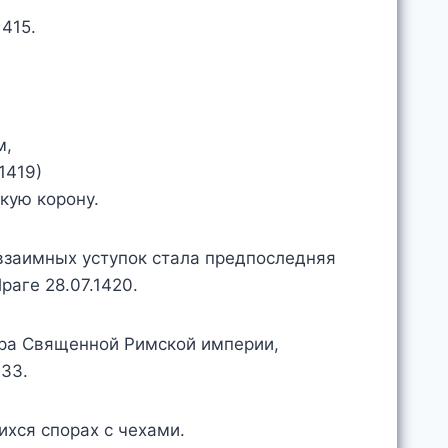
415.
м,
1419)
кую корону.
взаимных уступок стала предпоследняя
раге 28.07.1420.
ора Священной Римской империи,
433.
хся спорах с чехами.