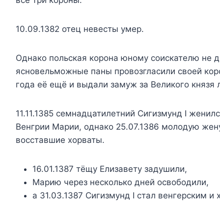
все три короны.
10.09.1382 отец невесты умер.
Однако польская корона юному соискателю не до
ясновельможные паны провозгласили своей коро
года её ещё и выдали замуж за Великого князя 
11.11.1385 семнадцатилетний Сигизмунд I жени
Венгрии Марии, однако 25.07.1386 молодую жен
восставшие хорваты.
16.01.1387 тёщу Елизавету задушили,
Марию через несколько дней освободили,
а 31.03.1387 Сигизмунд I стал венгерским и