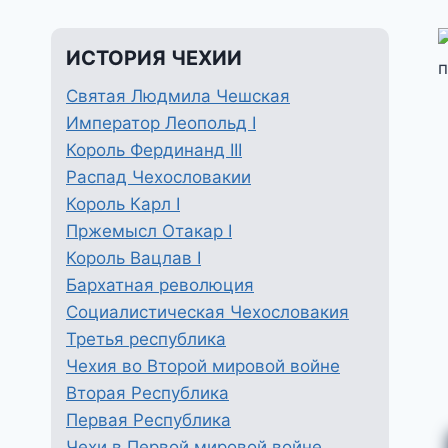
ИСТОРИЯ ЧЕХИИ
Святая Людмила Чешская
Император Леопольд I
Король Фердинанд III
Распад Чехословакии
Король Карл I
Пржемысл Отакар I
Король Вацлав I
Бархатная революция
Социалистическая Чехословакия
Третья республика
Чехия во Второй мировой войне
Вторая Республика
Первая Республика
Чехи в Первой мировой войне