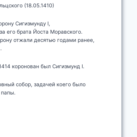
ьцского (18.05.1410)
рону Сигизмунду I,
за его брата Йоста Моравского.
корону отжали десятью годами ранее,
.
.1414 коронован был Сигизмунд I.
ковный собор, задачей коего было
 папы.