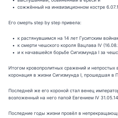
выслушанный, обвинённый в ереси и
сожжённый на инквизиционном костре 6.07.1
Его смерть step by step привела:
к растянувшимся на 14 лет Гуситским война
к смерти чешского короля Вацлава IV (16.08.
и к начавшейся борьбе Сигизмунда I за чешс
Итогом кровопролитных сражений и непростых 
коронация в жизни Сигизмунда I, прошедшая в П
Последней же его короной стал венец императ
возложенный на него папой Евгением IV 31.05.1
Последние годы жизни провёл в непрекращающи