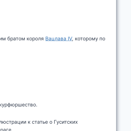
шим братом короля
Вацлава IV
, которому по
 курфюршество.