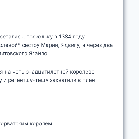
сталась, поскольку в 1384 году
левой* сестру Марии, Ядвигу, а через два
литовского Ягайло.
лся на четырнадцатилетней королеве
у и регентшу-тёщу захватили в плен
 хорватским королём.