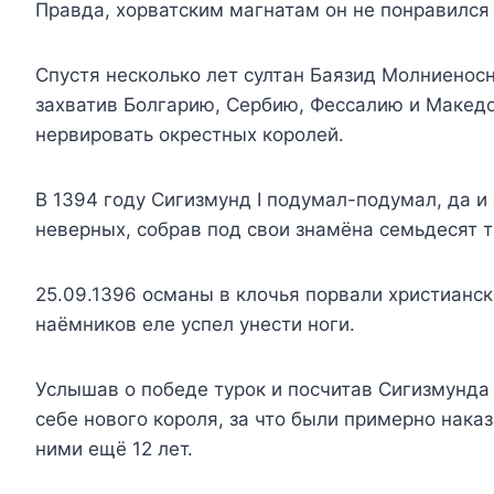
Правда, хорватским магнатам он не понравился 
Спустя несколько лет султан Баязид Молниенос
захватив Болгарию, Сербию, Фессалию и Македон
нервировать окрестных королей.
В 1394 году Сигизмунд I подумал-подумал, да и
неверных, собрав под свои знамёна семьдесят т
25.09.1396 османы в клочья порвали христианск
наёмников еле успел унести ноги.
Услышав о победе турок и посчитав Сигизмунда
себе нового короля, за что были примерно нак
ними ещё 12 лет.