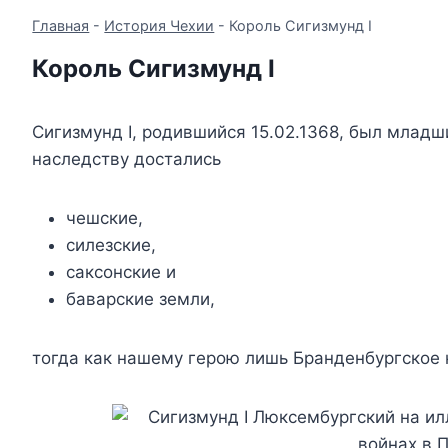
Главная
-
История Чехии
-
Король Сигизмунд I
Король Сигизмунд I
Сигизмунд I, родившийся 15.02.1368, был млад
наследству достались
чешские,
силезские,
саксонские и
баварские земли,
тогда как нашему герою лишь Бранденбургское