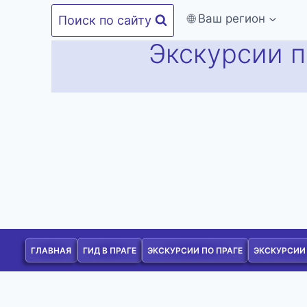
Перейти
🌐 Ваш регион
Поиск по сайту
к
Экскурсии п
содержимому
ГЛАВНАЯ
ГИД В ПРАГЕ
ЭКСКУРСИИ ПО ПРАГЕ
ЭКСКУРСИИ