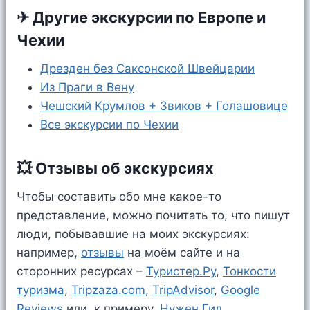
✈ Другие экскурсии по Европе и
Чехии
Дрезден без Саксонской Швейцарии
Из Праги в Вену
Чешский Крумлов + Звиков + Голашовице
Все экскурсии по Чехии
💥 Отзывы об экскурсиях
Чтобы составить обо мне какое-то
представление, можно почитать то, что пишут
люди, побывавшие на моих экскурсиях:
например,
отзывы
на моём сайте и на
сторонних ресурсах –
Туристер.Ру
,
Тонкости
туризма
,
Tripzaza.com
,
TripAdvisor
,
Google
Reviews
или, к примеру,
Нужен Гид
.