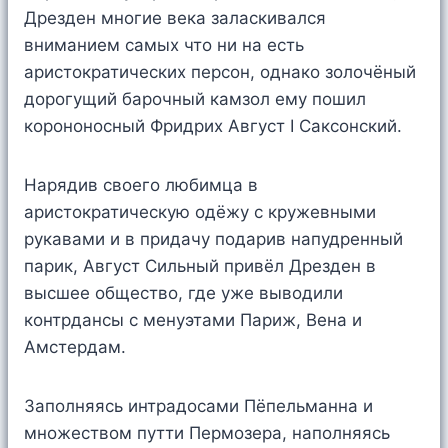
Дрезден многие века заласкивался
вниманием самых что ни на есть
аристократических персон, однако золочёный
дорогущий барочный камзол ему пошил
корононосный Фридрих Август I Саксонский.
Нарядив своего любимца в
аристократическую одёжу с кружевными
рукавами и в придачу подарив напудренный
парик, Август Сильный привёл Дрезден в
высшее общество, где уже выводили
контрдансы с менуэтами Париж, Вена и
Амстердам.
Заполняясь интрадосами Пёпельманна и
множеством путти Пермозера, наполняясь