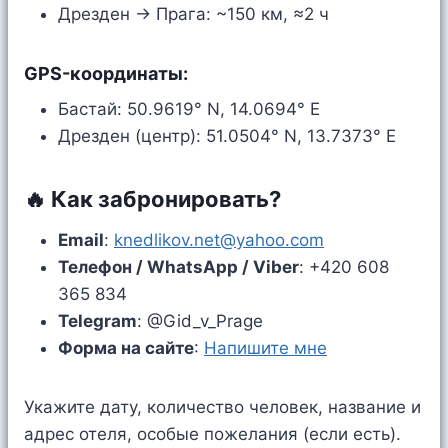
Дрезден → Прага: ~150 км, ≈2 ч
GPS-координаты:
Бастай: 50.9619° N, 14.0694° E
Дрезден (центр): 51.0504° N, 13.7373° E
🔥 Как забронировать?
Email
:
knedlikov.net@yahoo.com
Телефон / WhatsApp / Viber
: +420 608
365 834
Telegram
: @Gid_v_Prage
Форма на сайте
:
Напишите мне
Укажите дату, количество человек, название и
адрес отеля, особые пожелания (если есть).