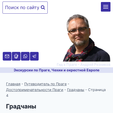
Перейти
Поиск по сайту
к
содержимому
Гид в Праге – Андрей Резников
Экскурсии по Праге, Чехии и окрестной Европе
Главная
-
Путеводитель по Праге
-
Достопримечательности Праги
-
Градчаны
-
Страница
4
Градчаны