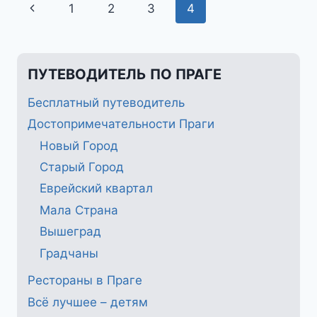
Навигация
Предыдущая
1
2
3
4
по
страница
страницам
ПУТЕВОДИТЕЛЬ ПО ПРАГЕ
Бесплатный путеводитель
Достопримечательности Праги
Новый Город
Старый Город
Еврейский квартал
Мала Страна
Вышеград
Градчаны
Рестораны в Праге
Всё лучшее – детям