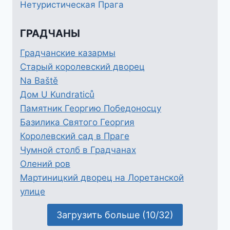
Нетуристическая Прага
ГРАДЧАНЫ
Градчанские казармы
Старый королевский дворец
Na Baště
Дом U Kundraticů
Памятник Георгию Победоносцу
Базилика Святого Георгия
Королевский сад в Праге
Чумной столб в Градчанах
Олений ров
Мартиницкий дворец на Лоретанской
улице
Загрузить больше (10/32)